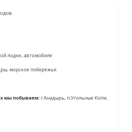
ходов.
ной лодке, автомобиле
ндры, морское побережье.
ых мы побываем:
г.Анадырь, п.Угольные Копи,