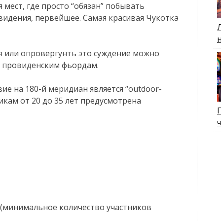
я мест, где просто “обязан” побывать
видения, первейшее. Самая красивая Чукотка
ся или опровергунть это суждение можно
о провиденским фьордам.
вие на 180-й меридиан является “outdoor-
никам от 20 до 35 лет предусмотрена
к (минимальное количество участников