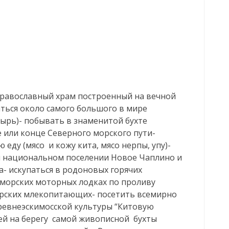
равославный храм построенный на вечной
аться около самого большого в мире
ырь)- побывать в знаменитой бухте
 или конце Северного морского пути-
ду (мясо и кожу кита, мясо нерпы, упу)-
м национальном поселении Новое Чаплино и
а- искупаться в родоновых горячих
 морских моторных лодках по проливу
орских млекопитающих- посетить всемирно
ревнеэскимосской культуры “Китовую
ей на берегу самой живописной бухты