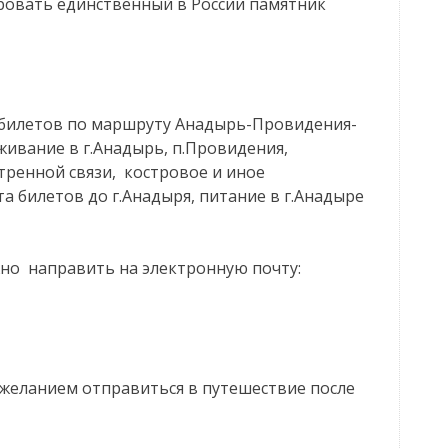
ровать единственный в России памятник
 билетов по маршруту Анадырь-Провидения-
живание в г.Анадырь, п.Провидения,
стренной связи, костровое и иное
а билетов до г.Анадыря, питание в г.Анадыре
ужно направить на электронную почту:
 с желанием отправиться в путешествие после