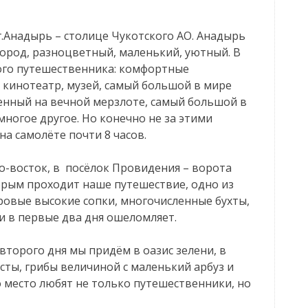
 г.Анадырь – столице Чукотского АО. Анадырь
город, разноцветный, маленький, уютный. В
вого путешественника: комфортные
 кинотеатр, музей, самый большой в мире
нный на вечной мерзлоте, самый большой в
ногое другое. Но конечно не за этими
а самолёте почти 8 часов.
о-восток, в посёлок Провидения – ворота
орым проходит наше путешествие, одно из
ровые высокие сопки, многочисленные бухты,
и в первые два дня ошеломляет.
 второго дня мы придём в оазис зелени, в
сты, грибы величиной с маленький арбуз и
 место любят не только путешественники, но