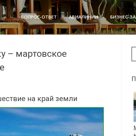
ВОПРОС-ОТВЕТ
АВИАЛИНИИ
БИЗНЕС-З
Se
ку – мартовское
е
П
шествие на край земли