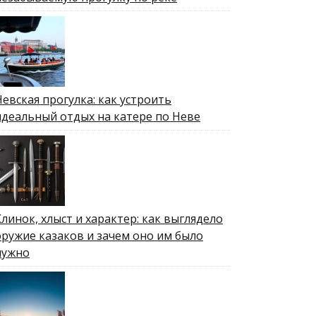
Невская прогулка: как устроить
идеальный отдых на катере по Неве
Клинок, хлыст и характер: как выглядело
оружие казаков и зачем оно им было
нужно