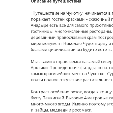
Описание путешествия
: Путешествие на Чукотку, начинается в
поражает гостей красками – сказочный 
Анадыре есть всё для самого прихотли
гостиницы, многочисленные рестораны,
деревянный православный храм построе
мире монумент Николаю Чудотворцу и м
благами цивилизации вы будите лететь н
Мы с вами отправляемся на самый север
Арктики. Провиденские фьорды, по кот
самых красивейших мест на Чукотке. Су
почти полное отсутствие растительност
Контраст особенно резок, когда к концу
бухту Пенкигней. Высокие 4 метровые ку
много-много ягоды. Именно поэтому это
и зайцы, медведи и росомахи.