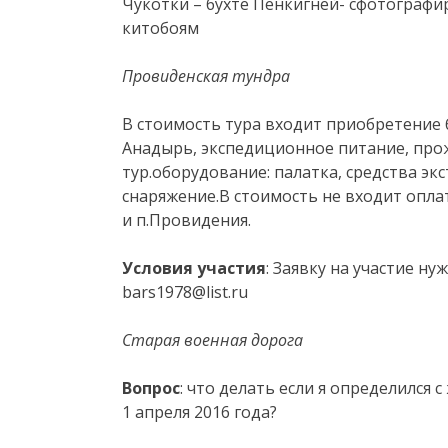
Чукотки – бухте Пенкигней- сфотографи
китобоям
Провиденская тундра
В стоимость тура входит приобретение
Анадырь, экспедиционное питание, про
тур.оборудование: палатка, средства эк
снаряжение.В стоимость не входит оплат
и п.Провидения.
Условия участия
: Заявку на участие н
bars1978@list.ru
Старая военная дорога
Вопрос
: что делать если я определился
1 апреля 2016 года?