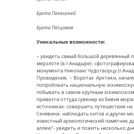
Бухта Пенкигней
Бухта Песцовая
Уникальные возможности:
– увидеть самый большой деревянный п
мерзлоте (в г.Анадыре)- сфотографиров
монумента Николаю Чудотворцу (г.Анад
Провидения, – Воротах Арктики, начале
попробовать национальную эскимосскую е
побывать в самом крупным эскимосско
привезти оттуда сувенир из бивня морж
источниках- совершить путешествие на
Сенявина- наблюдать китов и других м
известный археологический памятник д
аллею”- увидеть и пожить несколько дн