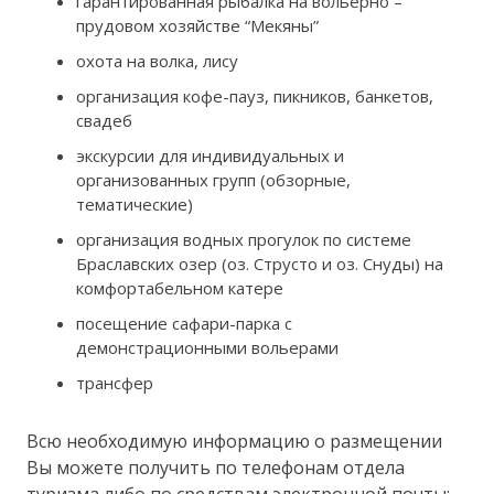
гарантированная рыбалка на вольерно –
прудовом хозяйстве “Мекяны”
охота на волка, лису
организация кофе-пауз, пикников, банкетов,
свадеб
экскурсии для индивидуальных и
организованных групп (обзорные,
тематические)
организация водных прогулок по системе
Браславских озер (оз. Струсто и оз. Снуды) на
комфортабельном катере
посещение сафари-парка с
демонстрационными вольерами
трансфер
Всю необходимую информацию о размещении
Вы можете получить по телефонам отдела
туризма либо по средствам электронной почты: