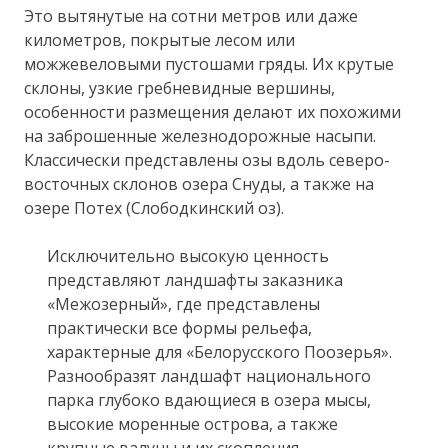
Это вытянутые на сотни метров или даже
километров, покрытые лесом или
можжевеловыми пустошами гряды. Их крутые
склоны, узкие гребневидные вершины,
особенности размещения делают их похожими
на заброшенные железнодорожные насыпи.
Классически представлены озы вдоль северо-
восточных склонов озера Снуды, а также на
озере Потех (Слободкинский оз).
Исключительно высокую ценность
представляют ландшафты заказника
«Межозерный», где представлены
практически все формы рельефа,
характерные для «Белорусского Поозерья».
Разнообразят ландшафт национального
парка глубоко вдающиеся в озера мысы,
высокие моренные острова, а также
крупные валуны и их скопления.