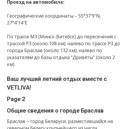
Проезд на автомобиле:
Географические координаты – 55°37′9″N,
27°4′14″E
По трассе М3 (Минск-Витебск) до пересечения с
трассой Р3 (около 108 км); налево по трассе Р3 до
города Браслав (около 132 км); налево по
указателям до базы отдыха “Дривяты” (около 2
км).
Ваш лучший летний отдых вместе с
VETLIVA!
Page 2
Общие сведения о городе Браслав
Браслав – город Беларуси, разместившийся на
северном берегу крупнейшего из числа