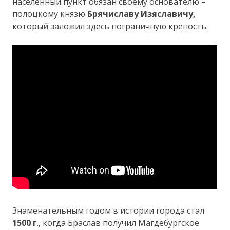
населённый пункт обязан своему основателю –
полоцкому князю
Брячиславу Изяславичу,
который заложил здесь пограничную крепость.
Знаменательным годом в истории города стал
1500 г
., когда Браслав получил Магдебургское