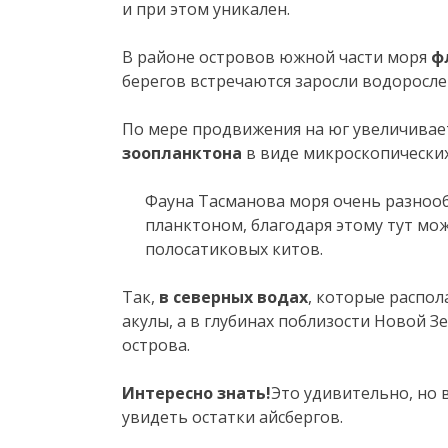
и при этом уникален.
В районе островов южной части моря
ф
берегов встречаются заросли водорослей
По мере продвижения на юг увеличивае
зоопланктона
в виде микроскопических
Фауна Тасманова моря очень разноо
планктоном, благодаря этому тут мо
полосатиковых китов.
Так,
в северных водах
, которые распол
акулы, а в глубинах поблизости Новой 
острова.
Интересно знать!
Это удивительно, но
увидеть остатки айсбергов.