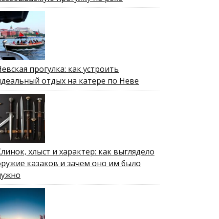
Невская прогулка: как устроить
идеальный отдых на катере по Неве
Клинок, хлыст и характер: как выглядело
оружие казаков и зачем оно им было
нужно