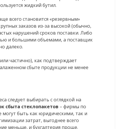
ользуется жидкий бутил.
аще всего становится «резервным»
упных заказов из-за высокой (обычно,
астых нарушений сроков поставки. Либо
стью и большими объемами, а поставщик
но далеко.
или частично), как подтверждает
налаженном сбыте продукции не менее
са следует выбирать с оглядкой на
ок сбыта стеклопакетов
– фирмы по
е могут быть как юридическими, так и
тимизации затрат, выгоднее всего
ие меньше, и бухгалтерия проще.