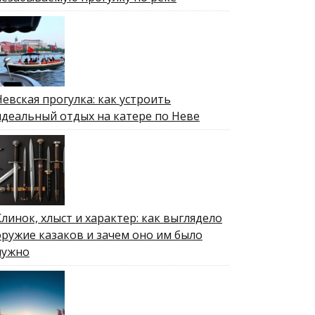
Невская прогулка: как устроить
идеальный отдых на катере по Неве
Клинок, хлыст и характер: как выглядело
оружие казаков и зачем оно им было
нужно