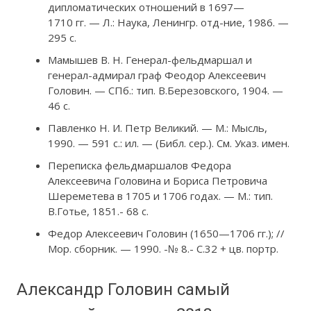
дипломатических отношений в 1697—
1710 гг. — Л.: Наука, Ленингр. отд-ние, 1986. —
295 с.
Мамышев В. Н. Генерал-фельдмаршал и
генерал-адмирал граф Феодор Алексеевич
Головин. — СПб.: тип. В.Березовского, 1904. —
46 с.
Павленко Н. И. Петр Великий. — М.: Мысль,
1990. — 591 с.: ил. — (Библ. сер.). См. Указ. имен.
Переписка фельдмаршалов Федора
Алексеевича Головина и Бориса Петровича
Шереметева в 1705 и 1706 годах. — М.: тип.
В.Готье, 1851.- 68 с.
Федор Алексеевич Головин (1650—1706 гг.); //
Мор. сборник. — 1990. -№ 8.- С.32 + цв. портр.
Александр Головин самый