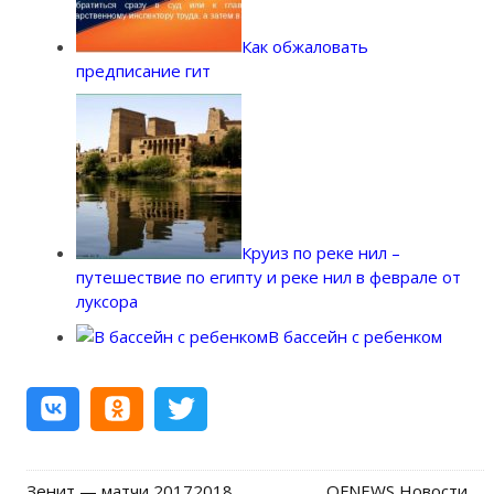
Как обжаловать
предписание гит
Круиз по реке нил –
путешествие по египту и реке нил в феврале от
луксора
В бассейн с ребенком
Зенит — матчи 20172018
OFNEWS Новости