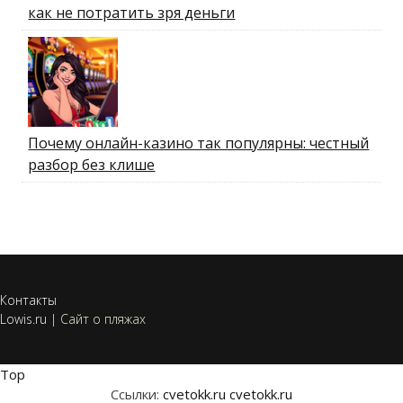
как не потратить зря деньги
Почему онлайн-казино так популярны: честный
разбор без клише
Контакты
Lowis.ru
|
Сайт о пляжах
Top
Ссылки:
cvetokk.ru
cvetokk.ru