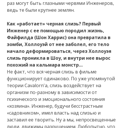
раз могут быть глазными червями Инженеров,
ведь те были крупнее землян.
Как «работает» черная слизь? Первый
Инженер с ее помощью породил жизнь,
Файфилда (Шон Харрис) она превратила в
зомби, Холлоуэй от нее заболел, его тело
начало деформироваться, через Холлоуэя
слизь проникла в Шоу, и внутри нее вырос
похожий на кальмара монстр…
Не факт, что вся черная слизь в фильме
функционирует одинаково. По уже упомянутой
теории Cavalorn'а, слизь воздействует на
организм по-разному в зависимости от
психического и эмоционального состояния
«хозяина». Инженер, будучи бесстрастным
«садовником», имел власть над слизью и
заставил ее творить. Ну а мы, непросвещенные
люди, движимы разрушением. Любопытно, что