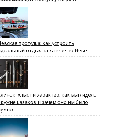
Невская прогулка: как устроить
идеальный отдых на катере по Неве
Клинок, хлыст и характер: как выглядело
оружие казаков и зачем оно им было
нужно