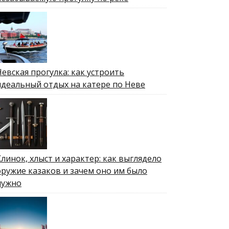
Невская прогулка: как устроить
идеальный отдых на катере по Неве
Клинок, хлыст и характер: как выглядело
оружие казаков и зачем оно им было
нужно