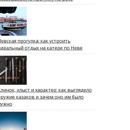
Невская прогулка: как устроить
идеальный отдых на катере по Неве
Клинок, хлыст и характер: как выглядело
оружие казаков и зачем оно им было
нужно