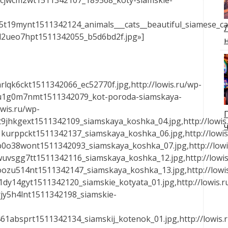
t19mynt1511342124_animals___cats__beautiful_siamese_cat
l2ueo7hpt1511342055_b5d6bd2f.jpg»]
lqk6ckt1511342066_ec52770f.jpg,http://lowis.ru/wp-
9u1g0m7nmt1511342079_kot-poroda-siamskaya-
owis.ru/wp-
9jhkgext1511342109_siamskaya_koshka_04.jpg,http://lowis
kurppckt1511342137_siamskaya_koshka_06.jpg,http://lowis
0o38wont1511342093_siamskaya_koshka_07.jpg,http://lowi
uvsgg7tt1511342116_siamskaya_koshka_12.jpg,http://lowis
ozu514nt1511342147_siamskaya_koshka_13.jpg,http://lowi
dy14gyt1511342120_siamskie_kotyata_01.jpg,http://lowis.r
jy5h4lnt1511342198_siamskie-
1absprt1511342134_siamskij_kotenok_01.jpg,http://lowis.