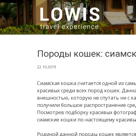
SKIP TO CONTENT
Породы кошек: сиамск
22.10.2019
Сиамская кошка считается одной из самы
красивых среди всех пород кошек. Данн
внешностью, которую не спутать ни с к
получили большое распространение ср
Посмотрев подборку красивых фотографи
сиамские кошки по-настоящему красивы
Родиной данной породы кошек является 