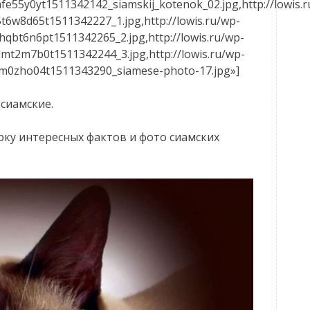
e55y0yt1511342142_siamskij_kotenok_02.jpg,http://lowis.r
6w8d65t1511342227_1.jpg,http://lowis.ru/wp-
qbt6n6pt1511342265_2.jpg,http://lowis.ru/wp-
mt2m7b0t1511342244_3.jpg,http://lowis.ru/wp-
im0zho04t1511343290_siamese-photo-17.jpg»]
сиамские.
ку интересных фактов и фото сиамских