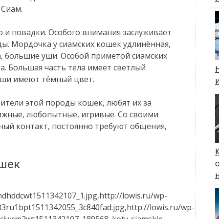
 Сиам.
о и повадки. Особого внимания заслуживает
ы. Мордочка у сиамских кошек удлинённая,
, большие уши. Особой приметой сиамских
а. Большая часть тела имеет светлый
 уши имеют тёмный цвет.
ители этой породы кошек, любят их за
ижные, любопытные, игривые. Со своими
ный контакт, постоянно требуют общения,
ошек
dhddcwt1511342107_1.jpg,http://lowis.ru/wp-
3ru1bpt1511342055_3c840fad.jpg,http://lowis.ru/wp-
acjwcm2wt1511342107_189568_koty-siamskie-