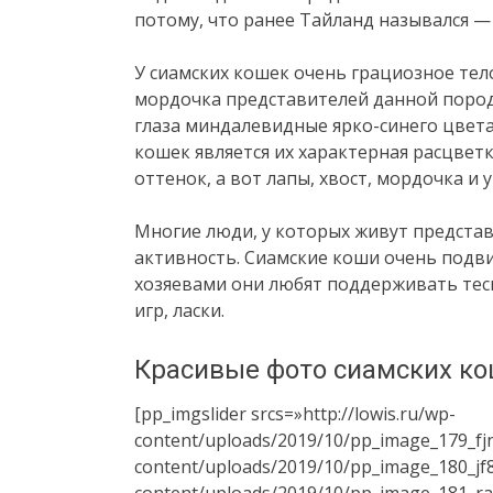
потому, что ранее Тайланд назывался —
У сиамских кошек очень грациозное тел
мордочка представителей данной пород
глаза миндалевидные ярко-синего цвета
кошек является их характерная расцветк
оттенок, а вот лапы, хвост, мордочка и
Многие люди, у которых живут представ
активность. Сиамские коши очень подв
хозяевами они любят поддерживать тес
игр, ласки.
Красивые фото сиамских к
[pp_imgslider srcs=»http://lowis.ru/wp-
content/uploads/2019/10/pp_image_179_fjn
content/uploads/2019/10/pp_image_180_jf8
content/uploads/2019/10/pp_image_181_r