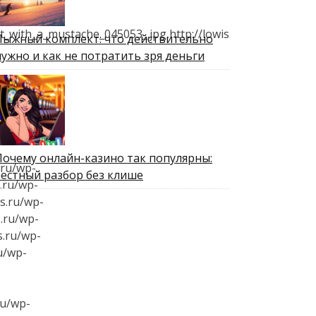
_with_a_mustache_045053_.jpg,http://lowis.ru/wp-
Лыжный комплект: что действительно
нужно и как не потратить зря деньги
Почему онлайн-казино так популярны:
.ru/wp-
честный разбор без клише
.ru/wp-
s.ru/wp-
.ru/wp-
s.ru/wp-
u/wp-
ru/wp-