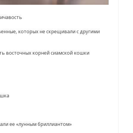
личавость
твенные, которых не скрещивали с другими
ть восточных корней сиамской кошки
ошка
вали ее «лунным бриллиантом»