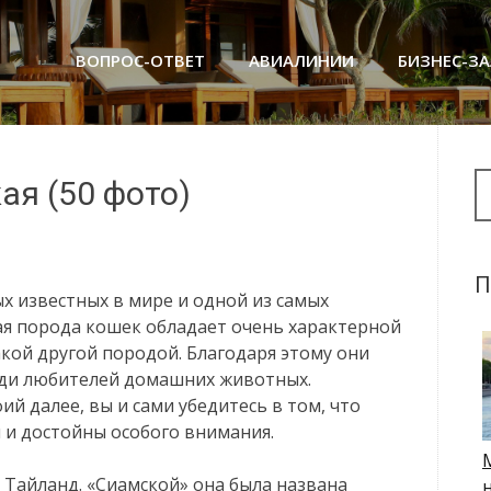
ВОПРОС-ОТВЕТ
АВИАЛИНИИ
БИЗНЕС-З
Se
ая (50 фото)
П
х известных в мире и одной из самых
ая порода кошек обладает очень характерной
акой другой породой. Благодаря этому они
еди любителей домашних животных.
й далее, вы и сами убедитесь в том, что
 и достойны особого внимания.
Тайланд. «Сиамской» она была названа