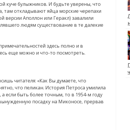
той куче булыжников. И будьте уверены, что
да, там откладывают яйца морские черепахи
гой версии Аполлон или Геракл) завалили
влявшего людям существование в те далекие
примечательностей здесь полно и в
есь еще можно и что-то посмотреть.
росишь читателя: «Как Вы думаете, что
нятно, что пеликан. История Петроса умилила
 а если быть более точным, то в 1954-м году
вынужденную посадку на Миконосе, прервав