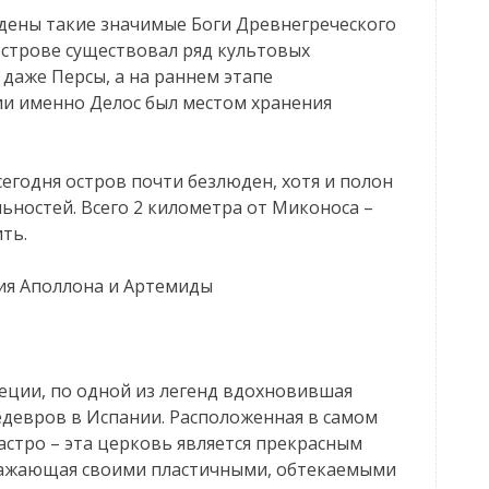
дены такие значимые Боги Древнегреческого
острове существовал ряд культовых
 даже Персы, а на раннем этапе
и именно Делос был местом хранения
сегодня остров почти безлюден, хотя и полон
ностей. Всего 2 километра от Миконоса –
ть.
ия Аполлона и Артемиды
еции, по одной из легенд вдохновившая
едевров в Испании. Расположенная в самом
астро – эта церковь является прекрасным
ражающая своими пластичными, обтекаемыми