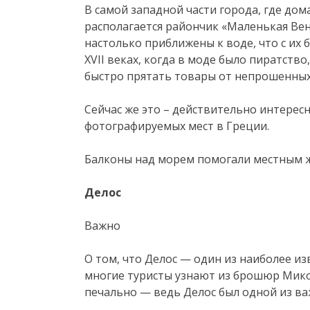
В самой западной части города, где до
располагается райончик «Маленькая Вен
настолько приближены к воде, что с их 
XVII веках, когда в моде было пиратств
быстро прятать товары от непрошенных
Сейчас же это – действительно интерес
фотографируемых мест в Греции.
Балконы над морем помогали местным ж
Делос
Важно
О том, что Делос — один из наиболее и
многие туристы узнают из брошюр Микон
печально — ведь Делос был одной из в