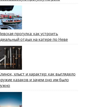
Невская прогулка: как устроить
идеальный отдых на катере по Неве
Клинок, хлыст и характер: как выглядело
оружие казаков и зачем оно им было
нужно