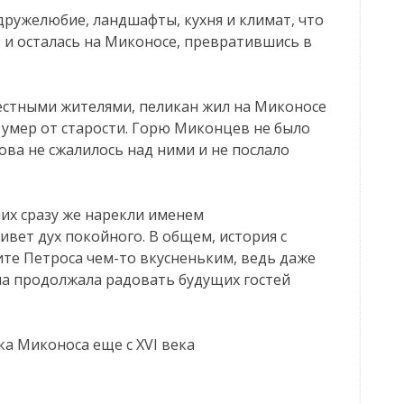
ружелюбие, ландшафты, кухня и климат, что
, и осталась на Миконосе, превратившись в
местными жителями, пеликан жил на Миконосе
не умер от старости. Горю Миконцев не было
ова не сжалилось над ними и не послало
их сразу же нарекли именем
ивет дух покойного. В общем, история с
тите Петроса чем-то вкусненьким, ведь даже
на продолжала радовать будущих гостей
а Миконоса еще с XVI века