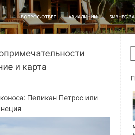
ВОПРОС-ОТВЕТ
АВИАЛИНИИ
БИЗНЕС-З
Se
топримечательности
ние и карта
П
оноса: Пеликан Петрос или
енеция