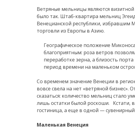
Ветряные мельницы являются визитной к
было так. Штаб-квартира мельниц Эгеи
Венецианской республики, избравшим М
торговли из Европы в Азию.
Географическое положение Миконоса
благоприятным: роза ветров позволя
переработке зерна, а близость порта 
период времени на маленьком остро
Со временем значение Венеции в регион
вовсе свела на нет «ветряной бизнес». О
сказаться: количество мельниц стало ум
лишь остатки былой роскоши. Кстати, в 
гостиница, а еще в одной — сувенирный
Маленькая Венеция