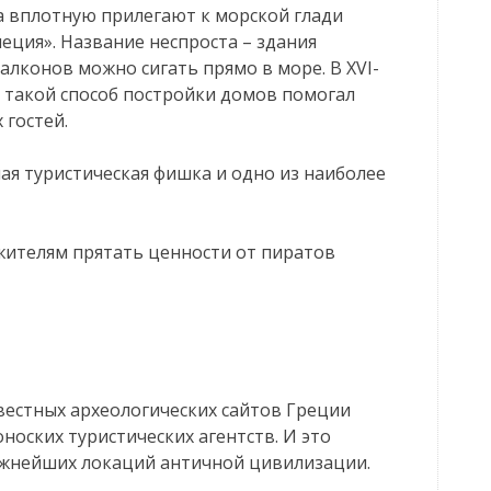
ма вплотную прилегают к морской глади
еция». Название неспроста – здания
балконов можно сигать прямо в море. В XVI-
о, такой способ постройки домов помогал
 гостей.
ная туристическая фишка и одно из наиболее
ителям прятать ценности от пиратов
звестных археологических сайтов Греции
оских туристических агентств. И это
ажнейших локаций античной цивилизации.