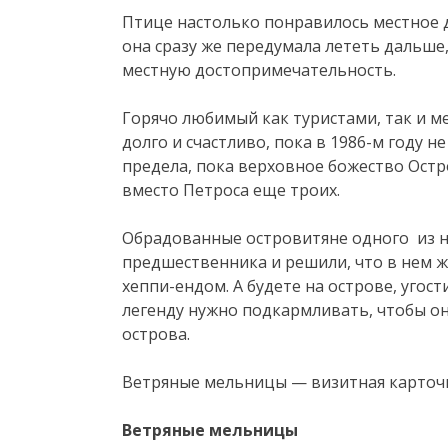
Птице настолько понравилось местное д
она сразу же передумала лететь дальше
местную достопримечательность.
Горячо любимый как туристами, так и 
долго и счастливо, пока в 1986-м году 
предела, пока верховное божество Остр
вместо Петроса еще троих.
Обрадованные островитяне одного из н
предшественника и решили, что в нем ж
хеппи-ендом. А будете на острове, угос
легенду нужно подкармливать, чтобы о
острова.
Ветряные мельницы — визитная карточк
Ветряные мельницы