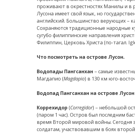
проживают в окрестностях Манилы и в р
Лусона имеет свой язык, но государстве
английский. Большинство верующих – ка
Сохраняются традиционные народные ку
сугубо филиппинские направления христ
Филиппин, Церковь Христа (по-тагал. Igles
Что посмотреть на острове Лусон.
Водопады Пангсанхан
– самые известн
Магдапио (
Magdapio
) в 130 км юго-вост
Водопад
Пангсанхан на острове Лусон
Коррехидор
(
Corregidor
) – небольшой ос
(паром 1 час). Остров был последним ба
время Второй мировой войны. Сегодня 
солдатам, участвовавшим в боях второ