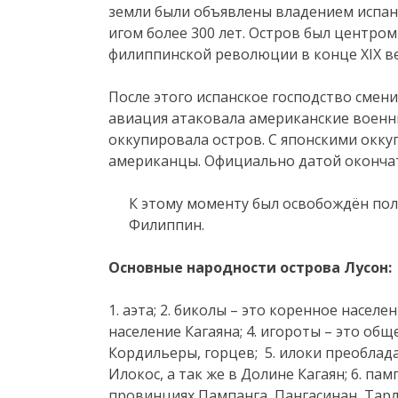
земли были объявлены владением испан
игом более 300 лет. Остров был центр
филиппинской революции в конце XIX ве
После этого испанское господство смени
авиация атаковала американские военны
оккупировала остров. С японскими окку
американцы. Официально датой окончате
К этому моменту был освобождён пол
Филиппин.
Основные народности острова Лусон:
1. аэта; 2. биколы – это коренное населе
население Кагаяна; 4. игороты – это о
Кордильеры, горцев; 5. илоки преобла
Илокос, а так же в Долине Кагаян; 6. п
провинциях Пампанга, Пангасинан, Тарла