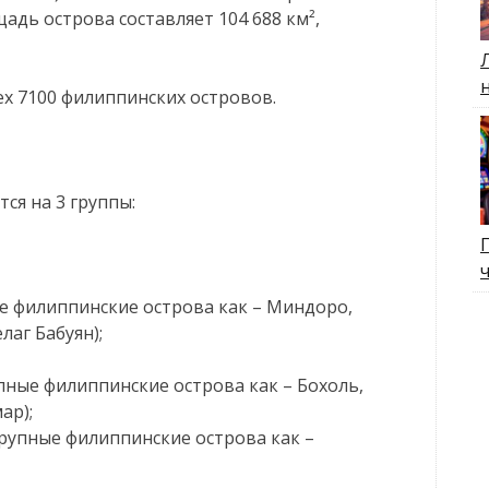
адь острова составляет 104 688 км²,
ех 7100 филиппинских островов.
ся на 3 группы:
ые филиппинские острова как – Миндоро,
лаг Бабуян);
упные филиппинские острова как – Бохоль,
ар);
 крупные филиппинские острова как –