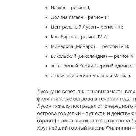
Илокос – регион I;
Долина Кагаян – регион II;
Центральный Лусон – регион III;
Калабарсон – регион IV-A;
Мимаропа (Мимаро) — регион IV-B;
Бикольский (Биколандия) — регион V;
автономный Кордильерский админист
столичный регион Большая Манила;
Лусону не везет, т.к. основная часть вс
филиппинские острова в течении года, п
Лусон тяжело пострадал от очередного
острова гористый – тут есть и действу
(Араят)
. Самая высокая точка острова Л
Крупнейший горный массив Филиппин –