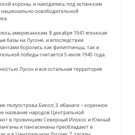
ской короны, и находились под испанским
ом национально-освободительной
ка.
лось американским. 8 декабря 1941 японская
е базы на Лусоне, и впоследствии
пантами боролись как филиппинцы, так и
льной победы считается 5 июля 1945 года.
ностью Лусон и вся остальная территория
ние полуострова Бикол; 3. ибанаги – коренное
бщее название народов Центральной
дают в провинциях Северный Илокос и Южный
ампанганы и пангасинаны преобладают в
к и в Центральном Лусоне; 7. тагалы