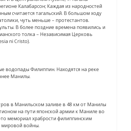
егионе Калабарсон; Каждая из народностей
нным считается тагальский. В большом ходу
толики, чуть меньше – протестантов.
льты. В более поздние времена появились и
ианского толка – Независимая Церковь
ia ni Cristo).
ые водопады Филиппин. Находятся на реке
очнее Манилы.
тров в Манильском заливе в 48 км от Манилы
стионом на пути японской армии к Маниле во
это мемориал храбрости филиппинским
й мировой войны.