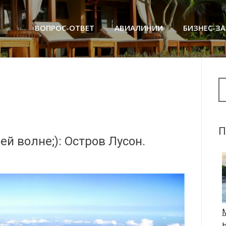
ВОПРОС-ОТВЕТ
АВИАЛИНИИ
БИЗНЕС-З
Se
П
й волне;): Остров Лусон.