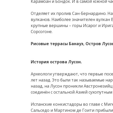
Карамоан и Бондок. И в самой южной ча
Отделяет их пролив Сан-Бернардино. Н
вулканов. Наиболее значителен вулкан В
крупные вершины – горы Исарог и Ирига
Сорсогоне.
Рисовые террасы Банауэ,
Остров Лусо
История острова Лусон.
Археологи утверждают, что первые посе
лет назад. Это были так называемые нар
назад, на Лусон проникли Австронезийц
соединён с остальной Азией сухопутным
Испанские конкистадоры во главе с Миг
Сальседо и Мартином де Гоити прибыли н