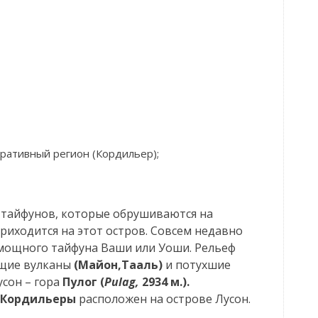
ративный регион (Кордильер);
ех тайфунов, которые обрушиваются на
риходится на этот остров. Совсем недавно
 мощного тайфуна Ваши или Уоши. Рельеф
ющие вулканы
(Майон,Тааль)
и потухшие
усон – гора
Пулог (
Pulag,
2934 м.).
Кордильеры
расположен на острове Лусон.