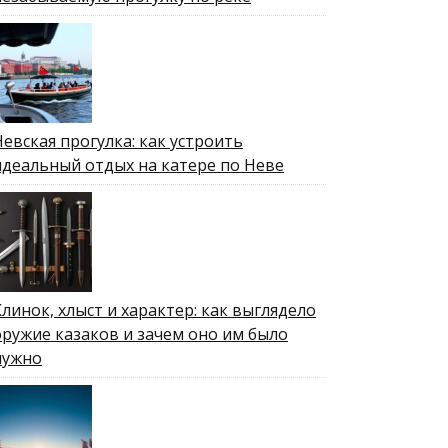
Невская прогулка: как устроить
идеальный отдых на катере по Неве
Клинок, хлыст и характер: как выглядело
оружие казаков и зачем оно им было
нужно