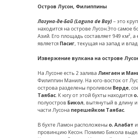
Остров Лусон, Филиппины
Лагуна-де-Бай (
Laguna de Bay)
– это кру
находится на острове Лусон.Это самое 
Азий. Его площадь составляет 949 км², 
является
Пасиг
, текущая на запад и вп
Извержение вулкана на острове Лусо
На Лусоне есть 2 залива
Лингаен и Ман
Филиппин Манилу. На юго-восток от Лу
острова разделены проливом
Верде
, с
Таябас
. К югу от этой бухты находится
о
полуостров
Бикол
, вытянутый в длину и
части Лусона
перешейком Таябас
.
В бухте Ламон расположены
о. Алабат
и
провинцию Кесон. Помимо Бикола выдел