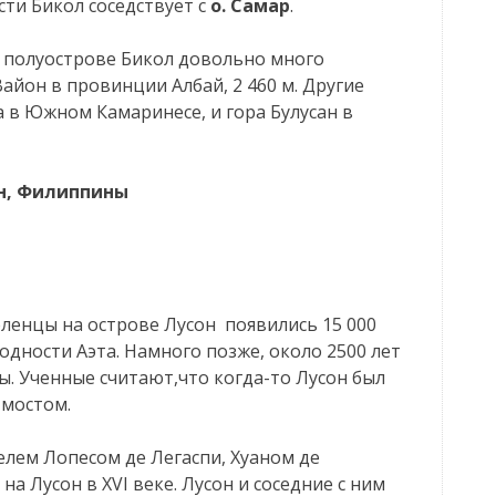
сти Бикол соседствует с
о. Самар
.
а полуострове Бикол довольно много
айон в провинции Албай, 2 460 м. Другие
 в Южном Камаринесе, и гора Булусан в
н, Филиппины
ленцы на острове Лусон появились 15 000
одности Аэта. Намного позже, около 2500 лет
ы. Ученные считают,что когда-то Лусон был
 мостом.
елем Лопесом де Легаспи, Хуаном де
а Лусон в XVI веке. Лусон и соседние с ним