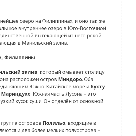
пнейшее озеро на Филиппинах, и оно так же
большое внутреннее озеро в Юго-Восточной
а единственной вытекающей из него рекой
адающая в Манильский залив.
н, Филиппины
ильский залив
, который омывает столицу
сона расположен остров
Миндоро
. Оба
оединяющим Южно-Китайское море и
бухту
. Мариндуке
. Южная часть Лусона – это
 узкий кусок суши. Он отделён от основной
 группа островов
Полильо
, входящие в
яются и два более мелких полуострова –