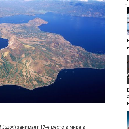
й
Luzon
) занимает 17-е место в мире в