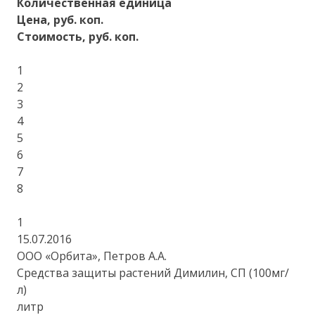
Количественная единица
Цена, руб. коп.
Стоимость, руб. коп.
1
2
3
4
5
6
7
8
1
15.07.2016
ООО «Орбита», Петров А.А.
Средства защиты растений Димилин, СП (100мг/
л)
литр