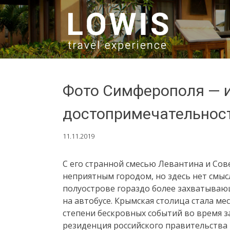
SKIP TO CONTENT
Фото Симферополя — и
достопримечательнос
11.11.2019
С его странной смесью Левантина и Сове
неприятным городом, но здесь нет смысл
полуострове гораздо более захватывающ
на автобусе. Крымская столица стала ме
степени бескровных событий во время з
резиденция российского правительства 