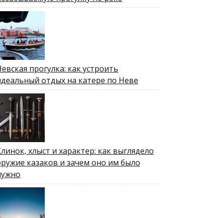
Невская прогулка: как устроить
идеальный отдых на катере по Неве
Клинок, хлыст и характер: как выглядело
оружие казаков и зачем оно им было
нужно