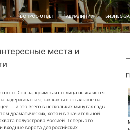
ВОПРОС-ОТВЕТ
АВИАЛИНИИ
БИЗНЕС-З
Se
нтересные места и
ти
П
тского Союза, крымская столица не является
а задерживаться, так как все остальное на
ее — и это всего в нескольких минутах езды
стом драматических, хотя и в значительной
ахвата полуострова Россией. Теперь это
и входные ворота для российских