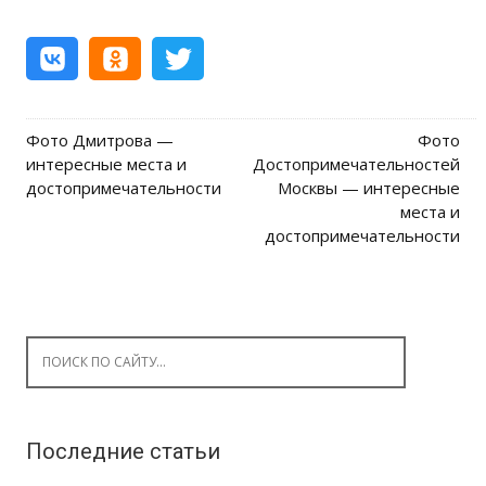
Фото Дмитрова —
Фото
Post navigation
интересные места и
Достопримечательностей
достопримечательности
Москвы — интересные
места и
достопримечательности
Search for:
Последние статьи