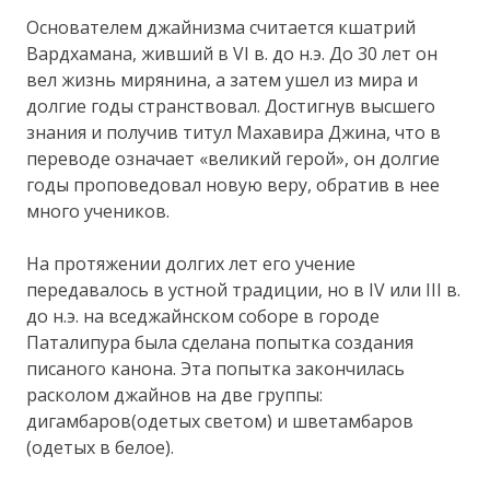
Основателем джайнизма считается кшатрий
Вардхамана, живший в VI в. до н.э. До 30 лет он
вел жизнь мирянина, а затем ушел из мира и
долгие годы странствовал. Достигнув высшего
знания и получив титул Махавира Джина, что в
переводе означает «великий герой», он долгие
годы проповедовал новую веру, обратив в нее
много учеников.
На протяжении долгих лет его учение
передавалось в устной традиции, но в IV или III в.
до н.э. на вседжайнском соборе в городе
Паталипура была сделана попытка создания
писаного канона. Эта попытка закончилась
расколом джайнов на две группы:
дигамбаров(одетых светом) и шветамбаров
(одетых в белое).