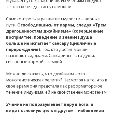
и указал путь к спасению». Их учениям следуют
те, кто хочет достигнуть мокши.
Самоконтроль и развитие мудрости – верные
пути.
Освободившись от кармы, следуя «Трем
драгоценностям джайнизма» (совершенные
восприятие, поведение и знание) душа
больше не испытает сансару (цикличные
перерождения)
. Тех, кто достиг мокши,
называют сиддхами. Сансарины – это души,
связанные кармой с землей.
Можно ли сказать, что джайнизм – это
монотеистическая религия? Несмотря на то, что в
свое время она предстала как реформаторское
течение индуизма, ей не свойственен монотеизм.
Учение не подразумевает веру в Бога, а
видит основную цель в другом – избавлении