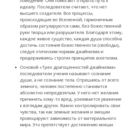
поведение. Они помогают открыть путь к
идеалу. Последователи считают, что нет
высшего создателя. Все процессы,
происходящие во Вселенной, гармоничным
образом регулируются сами, без божественной
руки творца или разрушителя. Благодаря этому,
каждое живое существо, каждая душа способна
достичь состояния божественности (свободы),
следуя этическим нормам джайнизма и
придерживаясь строгих принципов аскетизма.
Основой «Трех драгоценностей джайнизма»
последователи учения называют сознание
души, а не сознание тела. Отрешаясь от всего
земного, человек постепенно становится
абсолютно непредвзятым. У него нет желания
причинять кому-то вред, усиливается уважение
к взглядам других. Важно контролировать свои
чувства, так как земные желания и эмоции
провоцируют зависимость от материального
мира. Это препятствует достижению мокши.