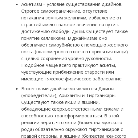
Аскетизм – условие существования джайнов.
Строгое самоограничение, отсутствие
потакания земным желаниям, избавление от
страстей имеют важное значение на пути к
достижению свободы души. Существует также
понятие саллекхана. В джайнизме оно
обозначает самоубийство с помощью жесткого
поста (планомерного отказа от принятия пищи)
с целью сохранения уровня духовности.
Подобное чаще всего практикуют аскеты,
чувствующие приближение старости или
имеющие тяжелое физическое заболевание.
Божествами джайнизма являются Джины
(«победители»), Ариханты и Тиртханкары.
Существуют также якши и якшини,
обладающие сверхъестественными силами и
способностью трансформироваться. В этой
религии верят, что якши (божества мужского
рода) обязательно окружают тиртханкаров с
правой стороны, а якшини (божества женского