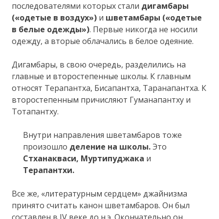
последователями которых стали
дигамбары
(«одетые в воздух»)
и
шветамбары («одетые
в белые одежды»)
. Первые никогда не носили
одежду, а вторые облачались в белое одеяние.
Дигамбары, в свою очередь, разделились на
главные и второстепенные школы. К главным
относят Терапантха, Бисапантха, Таранапантха. К
второстепенным причисляют Гуманапантху и
Тотапантху.
Внутри направления шветамбаров тоже
произошло
деление на школы.
Это
Стханакваси, Муртипуджака
и
Терапантхи.
Все же, «литературным сердцем» джайнизма
принято считать канон шветамбаров. Он был
составлен в IV веке до н.э. Окончательно он