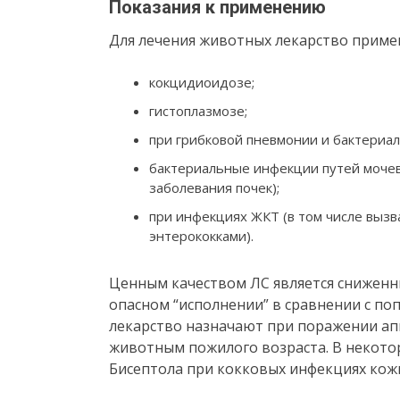
Показания к применению
Для лечения животных лекарство примен
кокцидиоидозе;
гистоплазмозе;
при грибковой пневмонии и бактериа
бактериальные инфекции путей мочев
заболевания почек);
при инфекциях ЖКТ (в том числе выз
энтерококками).
Ценным качеством ЛС является сниженн
опасном “исполнении” в сравнении с по
лекарство назначают при поражении апп
животным пожилого возраста. В некото
Бисептола при кокковых инфекциях кож