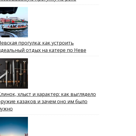
Невская прогулка: как устроить
идеальный отдых на катере по Неве
Клинок, хлыст и характер: как выглядело
оружие казаков и зачем оно им было
нужно