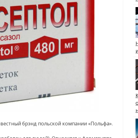
известный брэнд польской компании «Польфа».