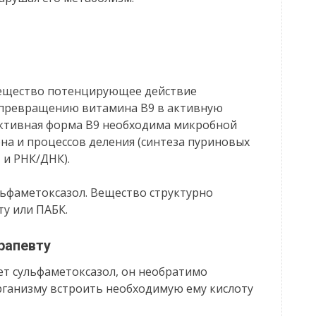
вещество потенцирующее действие
 превращению витамина В9 в активную
Активная форма В9 необходима микробной
на и процессов деления (синтеза пуриновых
 и РНК/ДНК).
льфаметоксазол. Вещество структурно
у или ПАБК.
рапевту
т сульфаметоксазол, он необратимо
рганизму встроить необходимую ему кислоту