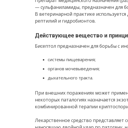
Препарат медицинского назначения (раз
— сульфаниламиды, предназначен для б
В ветеринарной практике используется д
рептилий и гидробионтов.
Действующее вещество и принци
Бисептол предназначен для борьбы с ин
системы пищеварения;
органов мочевыведения;
дыхательного тракта.
При внешних поражениях может применя
некоторых паталогиях назначается экзо
комбинированной терапии криптоспори
Лекарственное средство представляет 
наносящую двойной удар по патогену, н