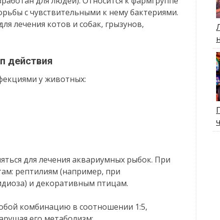
работан для людей). Относится к фармгруппе
орьбы с чувствительными к нему бактериями.
ля лечения котов и собак, грызунов,
п действия
фекциями у животных:
ться для лечения аквариумных рыбок. При
там: рептилиям (например, при
диоза) и декоративным птицам.
собой комбинацию в соотношении 1:5,
арушая его метаболизм: