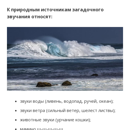
К природным источникам загадочного
звучания относят:
звуки воды (ливень, водопад, ручей, океан);
звуки ветра (сильный ветер, шелест листвы);
животные звуки (урчание кошки);
мамино ш-ш-ш-ш-ш.