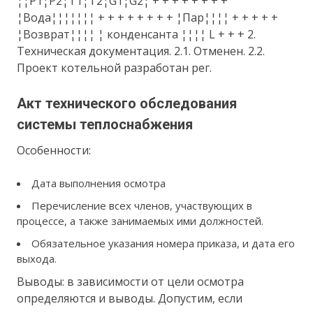
¦¦P1¦P2¦T1¦T2¦G1¦G2¦ + + + + + + + +
¦Вода¦¦¦¦¦¦¦ + + + + + + + + ¦Пар¦¦¦¦ + + + + +
¦Возврат¦¦¦¦ ¦ конденсанта ¦¦¦¦ L + + + 2.
Техническая документация. 2.1. Отменен. 2.2.
Проект котельной разработан рег.
Акт технического обследования
системы теплоснабжения
Особенности:
Дата выполнения осмотра
Перечисление всех членов, участвующих в
процессе, а также занимаемых ими должностей.
Обязательное указания номера приказа, и дата его
выхода.
Выводы: в зависимости от цели осмотра
определяются и выводы. Допустим, если