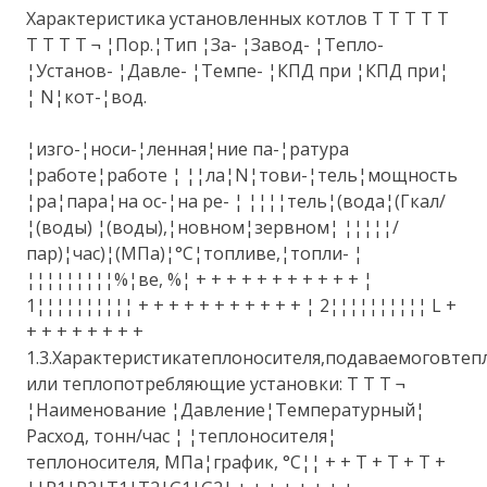
Характеристика установленных котлов T T T T T
T T T T ¬ ¦Пор.¦Тип ¦За- ¦Завод- ¦Тепло-
¦Установ- ¦Давле- ¦Темпе- ¦КПД при ¦КПД при¦
¦ N¦кот-¦вод.
¦изго-¦носи-¦ленная¦ние па-¦ратура
¦работе¦работе ¦ ¦¦ла¦N¦тови-¦тель¦мощность
¦ра¦пара¦на ос-¦на ре- ¦ ¦¦¦¦тель¦(вода¦(Гкал/
¦(воды) ¦(воды),¦новном¦зервном¦ ¦¦¦¦¦/
пар)¦час)¦(МПа)¦°C¦топливе,¦топли- ¦
¦¦¦¦¦¦¦¦¦%¦ве, %¦ + + + + + + + + + + + ¦
1¦¦¦¦¦¦¦¦¦¦ + + + + + + + + + + + ¦ 2¦¦¦¦¦¦¦¦¦¦ L +
+ + + + + + + +
1.3.Характеристикатеплоносителя,подаваемоговтеп
или теплопотребляющие установки: T T T ¬
¦Наименование ¦Давление¦Температурный¦
Расход, тонн/час ¦ ¦теплоносителя¦
теплоносителя, МПа¦график, °C¦¦ + + T + T + T +