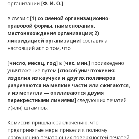
организации [
Ф. И. О.
]
в связи с [
1) со сменой организационно-
правовой формы, наименования,
местонахождения организации; 2)
ликвидацией организации
] составила
настоящий акт о том, что
[
число, месяц, год
] в [
час. мин.
] произведено
уничтожение путем [
способ уничтожения:
изделия из каучука и других полимеров
разрезаются на мелкие части или сжигаются,
а из металла — опиливаются двумя
перекрестными линиями
] следующих печатей
и(или) штампов:
Комиссия пришла к заключению, что
предпринятые меры привели к полному
разрушению печатающих поверхностей печатей