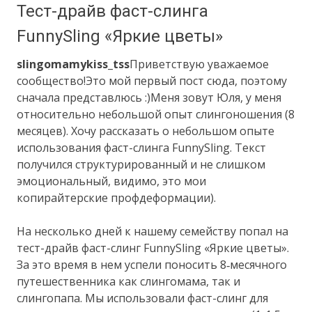
Тест-драйв фаст-слинга
FunnySling «Яркие цветы»
slingomamy
kiss_tss
Приветствую уважаемое
сообщество!Это мой первый пост сюда, поэтому
сначала представлюсь :)Меня зовут Юля, у меня
относительно небольшой опыт слингоношения (8
месяцев). Хочу рассказать о небольшом опыте
использования фаст-слинга FunnySling. Текст
получился структурированный и не слишком
эмоциональный, видимо, это мои
копирайтерские профдеформации).
На несколько дней к нашему семейству попал на
тест-драйв фаст-слинг FunnySling «Яркие цветы».
За это время в нем успели поносить 8‑месячного
путешественника как слингомама, так и
слингопапа. Мы использовали фаст-слинг для