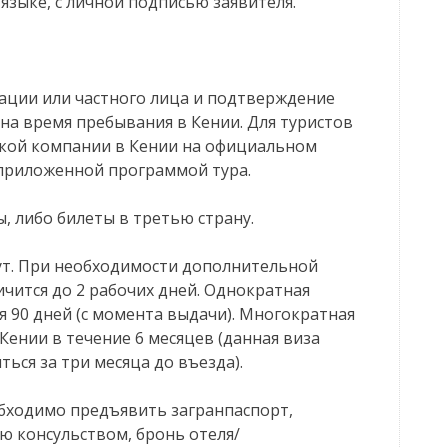
 языке, с личной подписью заявителя.
зации или частного лица и подтверждение
на время пребывания в Кении. Для туристов
ской компании в Кении на официальном
с приложенной программой тура.
ы, либо билеты в третью страну.
 При необходимости дополнительной
чится до 2 рабочих дней. Однократная
я 90 дней (с момента выдачи). Многократная
Кении в течение 6 месяцев (данная виза
ься за три месяца до въезда).
димо предъявить загранпаспорт,
ую консульством, бронь отеля/