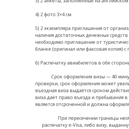
3) 2 анкеты, заполненные на английском
4) 2 фото 3×4 см.
5) 2 экземпляра приглашения от органи
наличия достаточных денежных средств 
необходимо приглашение от туристиче
бланке (оригинал или факсовая копия) 
6) Распечатку авиабилетов в обе сторон
Срок оформления визы — 40 минут.
проверки, срок оформления может увели
въездная виза выдаётся сроком действи
виза даёт право въезда и пребывания в 
является отсроченной и должна оформлят
При пересечении границы необхо
распечатку e-Visa, либо визу, выданн