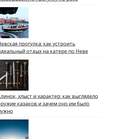
Невская прогулка: как устроить
идеальный отдых на катере по Неве
Клинок, хлыст и характер: как выглядело
оружие казаков и зачем оно им было
нужно