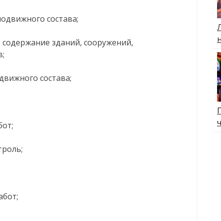
подвижного состава;
 содержание зданий, сооружений,
в;
движного состава;
бот;
троль;
абот;