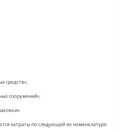
х средств»;
ных сооружений»;
паковки».
ются затраты по следующей их номенклатуре: