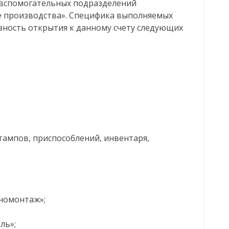
 вспомогательных подразделений
е производства». Специфика выполняемых
азность открытия к данному счету следующих
тампов, приспособлений, инвентаря,
иномонтаж»;
ль»;