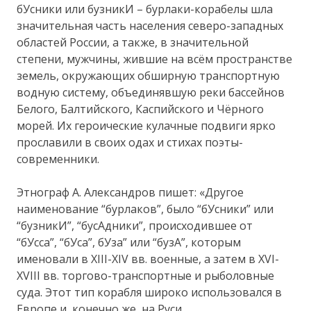
бУсники или бузникИ – бурлаки-корабелы шла
значительная часть населения северо-западных
областей России, а также, в значительной
степени, мужчины, жившие на всём пространстве
земель, окружающих обширную транспортную
водную систему, объединявшую реки бассейнов
Белого, Балтийского, Каспийского и Чёрного
морей. Их героические кулачные подвиги ярко
прославили в своих одах и стихах поэты-
современники.
Этнограф А. Александров пишет: «Другое
наименование “бурлаков”, было “бУсники” или
“бузникИ”, “бусАдники”, происходившее от
“бУсса”, “бУса”, бУза” или “бузА”, которым
именовали в XIII-XIV вв. военные, а затем в XVI-
XVIII вв. торгово-транспортные и рыболовные
суда. Этот тип корабля широко использовался в
Европе и, конечно же, на Руси.