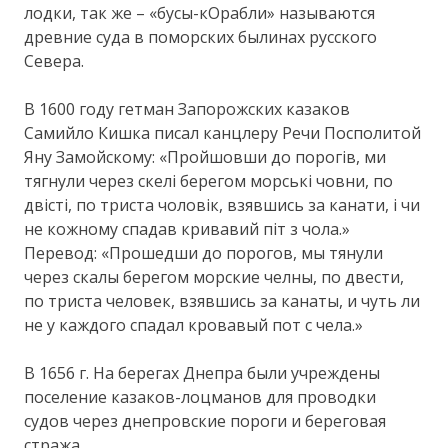
лодки, так же – «бусы-кОрабли» называются
древние суда в поморских былинах русского
Севера.
В 1600 году гетман Запорожских казаков
Самийло Кишка писал канцлеру Речи Посполитой
Яну Замойскому: «Пройшовши до порогів, ми
тягнули через скелі берегом морські човни, по
двісті, по триста чоловік, взявшись за канати, і чи
не кожному спадав кривавий піт з чола.»
Перевод: «Прошедши до порогов, мы тянули
через скалы берегом морские челны, по двести,
по триста человек, взявшись за канаты, и чуть ли
не у каждого спадал кровавый пот с чела.»
В 1656 г. На берегах Днепра были учреждены
поселение казаков-лоцманов для проводки
судов через днепровские пороги и береговая
стража.