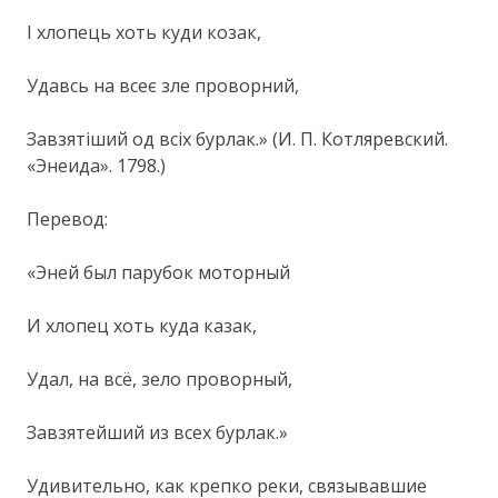
I хлопець хоть куди козак,
Удавсь на всеє зле проворний,
Завзятіший од всіх бурлак.» (И. П. Котляревский.
«Энеида». 1798.)
Перевод:
«Эней был парубок моторный
И хлопец хоть куда казак,
Удал, на всё, зело проворный,
Завзятейший из всех бурлак.»
Удивительно, как крепко реки, связывавшие