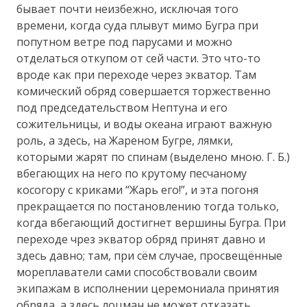
бывает почти неизбежно, исключая того
времени, когда суда плывут мимо Бугра при
попутном ветре под парусами и можно
отделаться откупом от сей части. Это что-то
вроде как при переходе через экватор. Там
комический обряд совершается торжественно
под председательством Нептуна и его
сожительницы, и воды океана играют важную
роль, а здесь, на Жареном Бугре, лямки,
которыми жарят по спинам (выделено мною. Г. Б.)
вбегающих на него по крутому песчаному
косогору с криками “Жарь его!”, и эта погоня
прекращается по постановлению тогда только,
когда вбегающий достигнет вершины Бугра. При
переходе чрез экватор обряд принят давно и
здесь давно; там, при сём случае, просвещённые
мореплаватели сами способствовали своим
экипажам в исполнении церемониала принятия
обряда, а здесь лоцман не может отказать