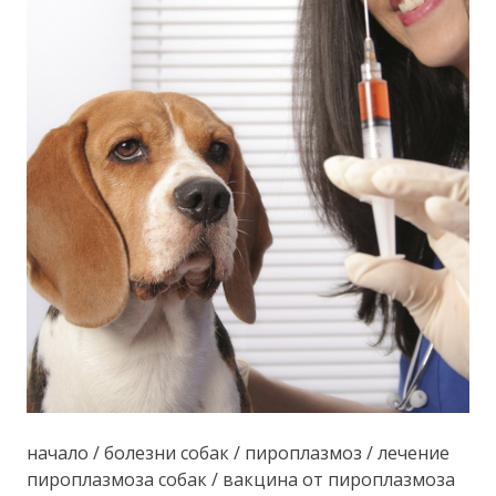
начало / болезни собак / пироплазмоз / лечение
пироплазмоза собак / вакцина от пироплазмоза