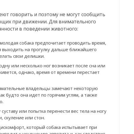
еют говорить и поэтому не могут сообщить
ющих при движении. Для внимательного
ранности в поведении животного:
молодая собака предпочитает проводить время,
ся выходить на прогулку дальше ближайшего
делать свои делишки.
дну или несколько ног возникает после сна или
живется, однако, время от времени перестает
имательные владельцы замечают некоторую
ак будто она идет по горячим углям, а также
о.
 суставу или попытка перенести вес тела на ногу
, скуление или стон.
искомфорт, который собака испытывает при
риводит к ухудшению аппетита и, как следствие,