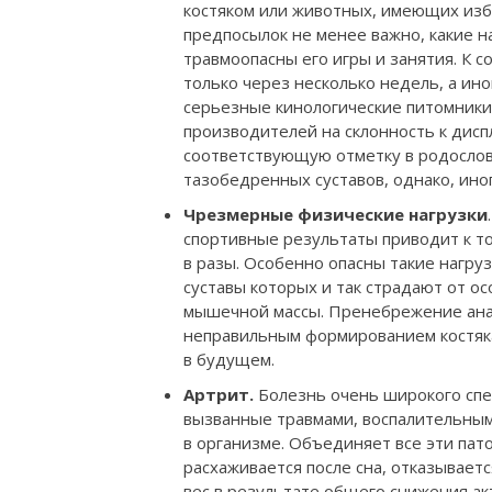
костяком или животных, имеющих изб
предпосылок не менее важно, какие н
травмоопасны его игры и занятия. К 
только через несколько недель, а ин
серьезные кинологические питомники
производителей на склонность к дисп
соответствующую отметку в родослов
тазобедренных суставов, однако, ино
Чрезмерные физические нагрузки
спортивные результаты приводит к то
в разы. Особенно опасны такие нагру
суставы которых и так страдают от о
мышечной массы. Пренебрежение ана
неправильным формированием костяка
в будущем.
Артрит.
Болезнь очень широкого спе
вызванные травмами, воспалительны
в организме. Объединяет все эти пат
расхаживается после сна, отказываетс
вес в результате общего снижения ак