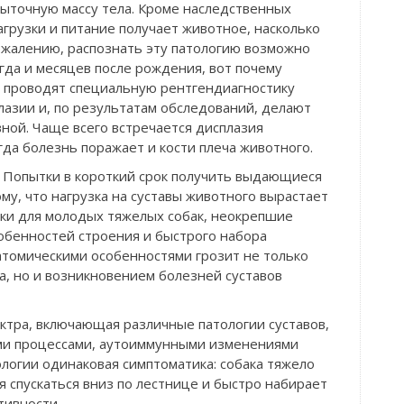
ыточную массу тела. Кроме наследственных
агрузки и питание получает животное, насколько
сожалению, распознать эту патологию возможно
огда и месяцев после рождения, вот почему
 проводят специальную рентгендиагностику
лазии и, по результатам обследований, делают
ной. Чаще всего встречается дисплазия
гда болезнь поражает и кости плеча животного.
. Попытки в короткий срок получить выдающиеся
му, что нагрузка на суставы животного вырастает
зки для молодых тяжелых собак, неокрепшие
собенностей строения и быстрого набора
томическими особенностями грозит не только
, но и возникновением болезней суставов
ктра, включающая различные патологии суставов,
ми процессами, аутоиммунными изменениями
ологии одинаковая симптоматика: собака тяжело
я спускаться вниз по лестнице и быстро набирает
тивности.