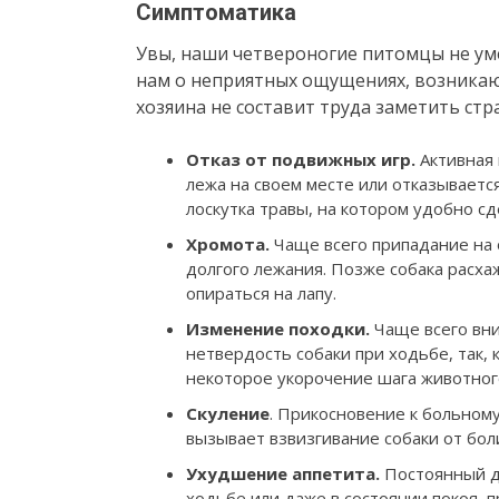
Симптоматика
Увы, наши четвероногие питомцы не ум
нам о неприятных ощущениях, возника
хозяина не составит труда заметить ст
Отказ от подвижных игр.
Активная 
лежа на своем месте или отказывает
лоскутка травы, на котором удобно с
Хромота.
Чаще всего припадание на о
долгого лежания. Позже собака расха
опираться на лапу.
Изменение походки.
Чаще всего вн
нетвердость собаки при ходьбе, так, к
некоторое укорочение шага животног
Скуление
. Прикосновение к больному
вызывает взвизгивание собаки от боли
Ухудшение аппетита.
Постоянный д
ходьбе или даже в состоянии покоя, п