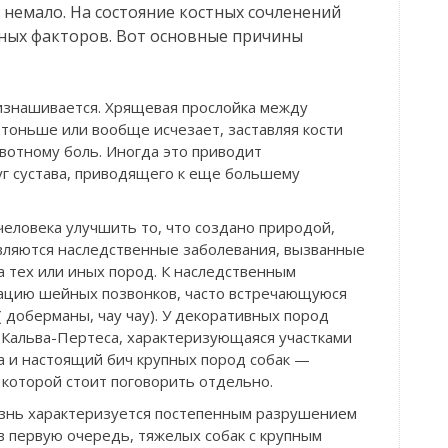
немало. На состояние костных сочленений
ных факторов. Вот основные причины
изнашивается. Хрящевая прослойка между
тоньше или вообще исчезает, заставляя кости
ивотному боль. Иногда это приводит
уг сустава, приводящего к еще большему
еловека улучшить то, что создано природой,
являются наследственные заболевания, вызванные
 тех или иных пород. К наследственным
ацию шейных позвонков, часто встречающуюся
( доберманы, чау чау). У декоративных пород
-Кальва-Пертеса, характеризующаяся участками
а и настоящий бич крупных пород собак —
 которой стоит поговорить отдельно.
лезнь характеризуется постепенным разрушением
в первую очередь, тяжелых собак с крупным