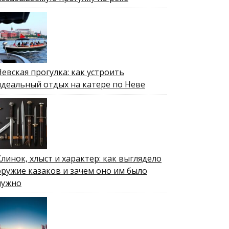
Невская прогулка: как устроить
идеальный отдых на катере по Неве
Клинок, хлыст и характер: как выглядело
оружие казаков и зачем оно им было
нужно