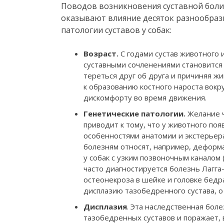
Поводов возникновения суставной боли 
оказывают влияние десяток разнообраз
патологии суставов у собак:
Возраст.
С годами сустав животного 
суставными сочленениями становится 
тереться друг об друга и причиняя ж
к образованию костного нароста вокр
дискомфорту во время движения.
Генетические патологии.
Желание ч
приводит к тому, что у животного по
особенностями анатомии и экстерьера
болезням относят, например, деформ
у собак с узким позвоночным каналом 
часто диагностируется болезнь Лагга
остеонекроза в шейке и головке бедр
дисплазию тазобедренного сустава, о
Дисплазия
. Эта наследственная бо
тазобедренных суставов и поражает, 