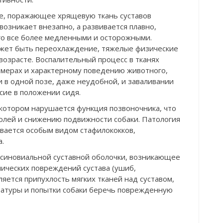
е, поражающее хрящевую ткань суставов
возникает внезапно, а развивается плавно,
о все более медленными и осторожными.
ожет быть переохлаждение, тяжелые физические
возрасте. Воспалительный процесс в тканях
змерах и характерному поведению животного,
в одной позе, даже неудобной, и заваливании
сие в положении сидя.
котором нарушается функция позвоночника, что
олей и снижению подвижности собаки. Патология
ается особым видом стафилококков,
.
 синовиальной суставной оболочки, возникающее
нических повреждений сустава (ушиб,
яется припухлость мягких тканей над суставом,
атуры и попытки собаки беречь поврежденную