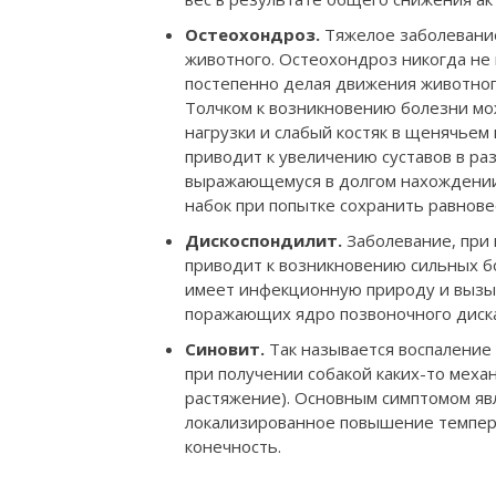
Остеохондроз.
Тяжелое заболевани
животного. Остеохондроз никогда не 
постепенно делая движения животног
Толчком к возникновению болезни м
нагрузки и слабый костяк в щенячьем 
приводит к увеличению суставов в ра
выражающемуся в долгом нахождении 
набок при попытке сохранить равнове
Дискоспондилит.
Заболевание, при 
приводит к возникновению сильных б
имеет инфекционную природу и вызыв
поражающих ядро позвоночного диска
Синовит.
Так называется воспаление
при получении собакой каких-то меха
растяжение). Основным симптомом явл
локализированное повышение темпер
конечность.