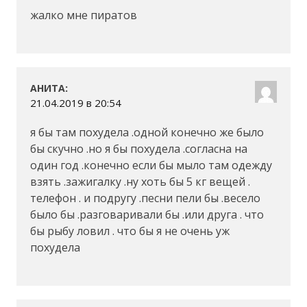
жалко мне пиратов
:
АНИТА
21.04.2019 в 20:54
я бы там похудела .одной конечно же было
бы скучно .но я бы похудела .согласна на
один год .конечно если бы мыло там одежду
взять .зажигалку .ну хоть бы 5 кг вещей .
телефон . и подругу .песни пели бы .весело
было бы .разговаривали бы .или друга . что
бы рыбу ловил . что бы я не очень уж
похудела