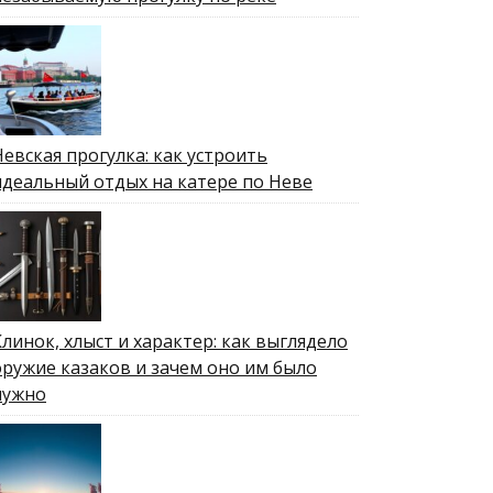
Невская прогулка: как устроить
идеальный отдых на катере по Неве
Клинок, хлыст и характер: как выглядело
оружие казаков и зачем оно им было
нужно