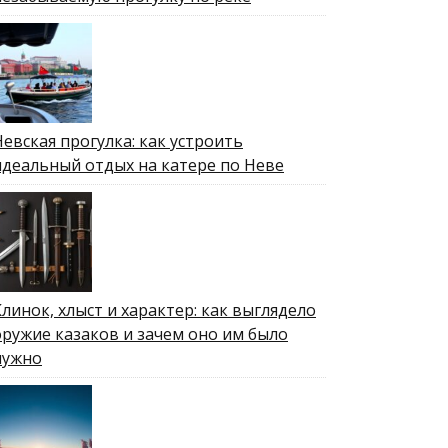
Невская прогулка: как устроить
идеальный отдых на катере по Неве
Клинок, хлыст и характер: как выглядело
оружие казаков и зачем оно им было
нужно