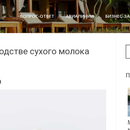
ВОПРОС-ОТВЕТ
АВИАЛИНИИ
БИЗНЕС-З
Se
одстве сухого молока
П
а