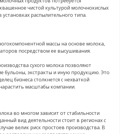
омолочных продуктов потребуется
аквашенное чистой культурой молочнокислых
в установках распылительного типа.
ногокомпонентной массы на основе молока,
изаторов посредством ее высушивания.
роизводства сухого молока позволяют
ие бульоны, экстракты и иную продукцию. Это
делец бизнеса столкнется с нехваткой
нарастить масштабы компании.
олока во многом зависит от стабильности
данный вид деятельности стоит в регионах с
лучае велик риск простоев производства. В