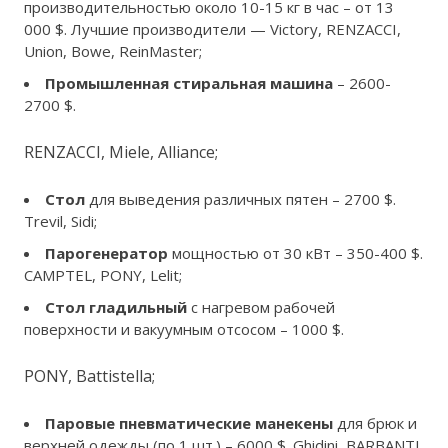
производительностью около 10-15 кг в час – от 13
000 $. Лучшие производители — Victory, RENZACCI,
Union, Bowe, ReinMaster;
Промышленная стиральная машина
– 2600-
2700 $.
RENZACCI, Miele, Alliance;
Стол
для выведения различных пятен – 2700 $.
Trevil, Sidi;
Парогенератор
мощностью от 30 кВт – 350-400 $.
CAMPTEL, PONY, Lelit;
Стол гладильный
с нагревом рабочей
поверхности и вакуумным отсосом – 1000 $.
PONY, Battistella;
Паровые пневматические манекены
для брюк и
верхней одежды (по 1 шт.) – 6000 $. Ghidini, BARBANTI.