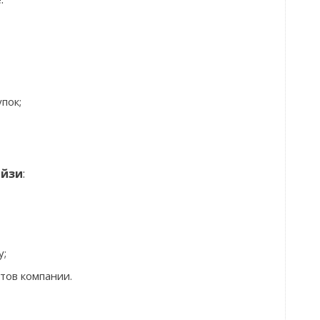
пок;
айзи
:
у;
тов компании.