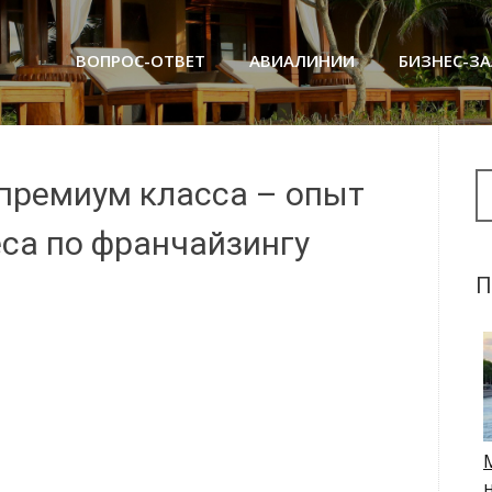
ВОПРОС-ОТВЕТ
АВИАЛИНИИ
БИЗНЕС-З
Se
премиум класса – опыт
еса по франчайзингу
П