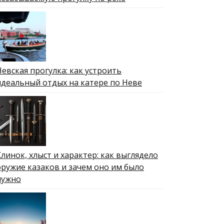
Невская прогулка: как устроить
идеальный отдых на катере по Неве
Клинок, хлыст и характер: как выглядело
оружие казаков и зачем оно им было
нужно