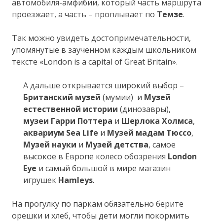
автомобиля-амфибии, который часть маршрута
проезжает, а часть – проплывает по
Темзе
.
Так можно увидеть достопримечательности,
упомянутые в заученном каждым школьником
тексте «London is a capital of Great Britain».
А дальше открывается широкий выбор –
Британский музей
(мумии) и
Музей
естественной истории
(динозавры),
музеи Гарри Поттера
и
Шерлока Холмса
,
аквариум Sea Life
и
Музей мадам Тюссо
,
Музей науки
и
Музей детства
, самое
высокое в Европе колесо обозрения
London
Eye
и самый большой в мире магазин
игрушек
Hamleys
.
На прогулку по паркам обязательно берите
орешки и хлеб, чтобы дети могли покормить