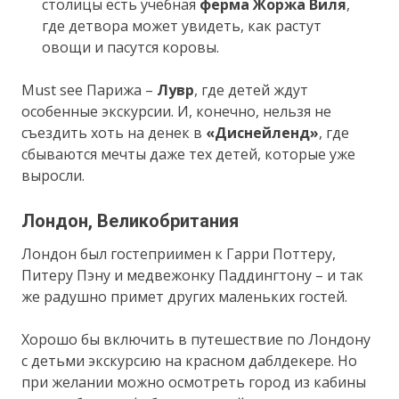
столицы есть учебная
ферма Жоржа Виля
,
где детвора может увидеть, как растут
овощи и пасутся коровы.
Must see Парижа –
Лувр
, где детей ждут
особенные экскурсии. И, конечно, нельзя не
съездить хоть на денек в
«Диснейленд»
, где
сбываются мечты даже тех детей, которые уже
выросли.
Лондон, Великобритания
Лондон был гостеприимен к Гарри Поттеру,
Питеру Пэну и медвежонку Паддингтону – и так
же радушно примет других маленьких гостей.
Хорошо бы включить в путешествие по Лондону
с детьми экскурсию на красном даблдекере. Но
при желании можно осмотреть город из кабины