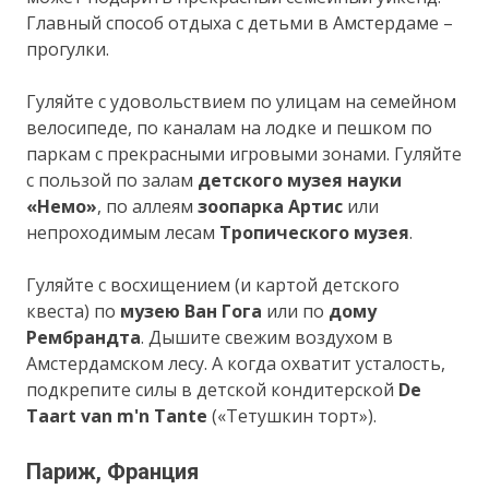
Главный способ отдыха с детьми в Амстердаме –
прогулки.
Гуляйте с удовольствием по улицам на семейном
велосипеде, по каналам на лодке и пешком по
паркам с прекрасными игровыми зонами. Гуляйте
с пользой по залам
детского музея науки
«Немо»
, по аллеям
зоопарка Артис
или
непроходимым лесам
Тропического музея
.
Гуляйте с восхищением (и картой детского
квеста) по
музею Ван Гога
или по
дому
Рембрандта
. Дышите свежим воздухом в
Амстердамском лесу. А когда охватит усталость,
подкрепите силы в детской кондитерской
De
Taart van m'n Tante
(«Тетушкин торт»).
Париж, Франция