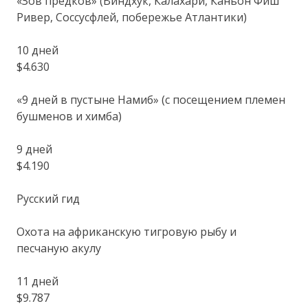
«Зов предков» (Виндхук, Калахари, Каньон Фиш
Ривер, Соссусфлей, побережье Атлантики)
10 дней
$4.630
«9 дней в пустыне Намиб» (с посещением племен
бушменов и химба)
9 дней
$4.190
Русский гид
Охота на африканскую тигровую рыбу и
песчаную акулу
11 дней
$9.787