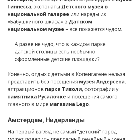
Гиннесса
, экспонаты
Детского музея в
национальной галерее
или наряды из
«Бабушкиного шкафа» в
Датском
национальном музее
– все покажется чудом.
А разве не чудо, что в каждом парке
датской столицы есть необычно
оформленные детские площадки?
Конечно, отдых с детьми в Копенгагене нельзя
представить без посещения
музея Андерсена
,
аттракционов
парка Тиволи
, фотографии у
памятника Русалочке
и посещения самого
главного в мире
магазина Lego
.
Амстердам, Нидерланды
На первый взгляд не самый “детский” город
может подарить прекрасный семейный уикенд.