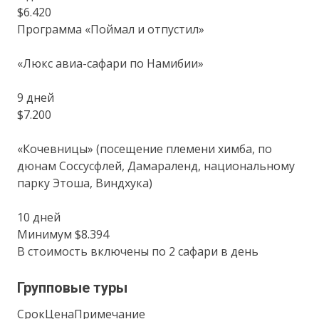
$6.420
Программа «Поймал и отпустил»
«Люкс авиа-сафари по Намибии»
9 дней
$7.200
«Кочевницы» (посещение племени химба, по
дюнам Соссусфлей, Дамараленд, национальному
парку Этоша, Виндхука)
10 дней
Минимум $8.394
В стоимость включены по 2 сафари в день
Групповые туры
СрокЦенаПримечание