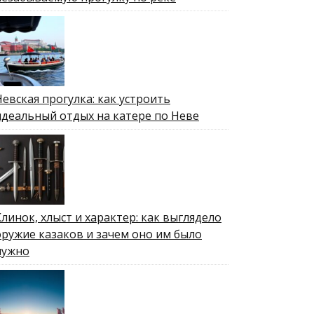
Невская прогулка: как устроить
идеальный отдых на катере по Неве
Клинок, хлыст и характер: как выглядело
оружие казаков и зачем оно им было
нужно