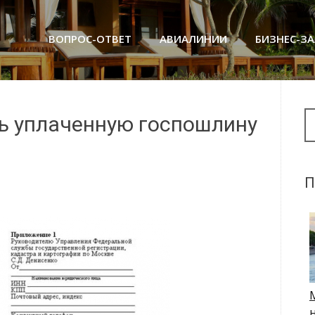
ВОПРОС-ОТВЕТ
АВИАЛИНИИ
БИЗНЕС-З
Se
ть уплаченную госпошлину
П