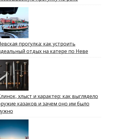
Невская прогулка: как устроить
идеальный отдых на катере по Неве
Клинок, хлыст и характер: как выглядело
оружие казаков и зачем оно им было
нужно