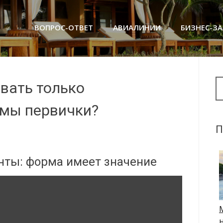
ВОПРОС-ОТВЕТ
АВИАЛИНИИ
БИЗНЕС-З
Se
вать только
мы первички?
П
нты: форма имеет значение