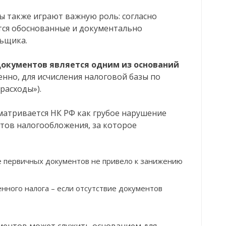
ы также играют важную роль: согласно
тся обоснованные и документально
ьщика.
окументов является одним из оснований
енно, для исчисления налоговой базы по
расходы»).
матривается НК РФ как грубое нарушение
ктов налогообложения, за которое
вие первичных документов не привело к занижению
енного налога – если отсутствие документов
ументов может служить основанием для