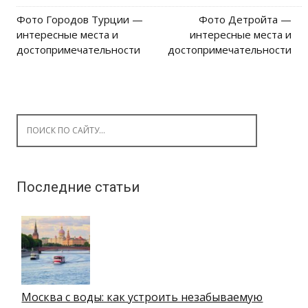
Фото Городов Турции —
Фото Детройта —
Post navigation
интересные места и
интересные места и
достопримечательности
достопримечательности
Search for:
Последние статьи
Москва с воды: как устроить незабываемую