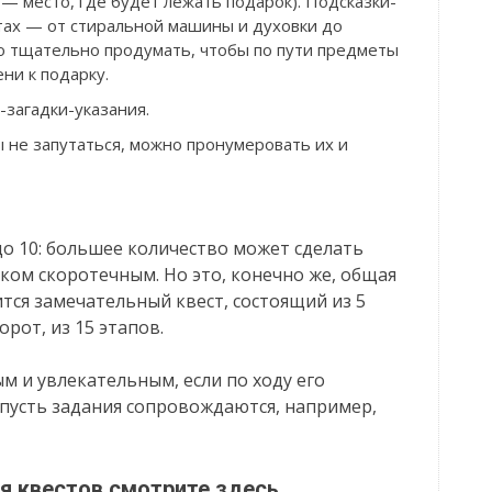
 — место, где будет лежать подарок). Подсказки-
тах — от стиральной машины и духовки до
о тщательно продумать, чтобы по пути предметы
ни к подарку.
загадки-указания.
ы не запутаться, можно пронумеровать их и
до 10: большее количество может сделать
ом скоротечным. Но это, конечно же, общая
тся замечательный квест, состоящий из 5
орот, из 15 этапов.
м и увлекательным, если по ходу его
пусть задания сопровождаются, например,
я квестов смотрите здесь