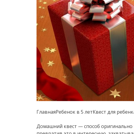
ГлавнаяРебенок в 5 летКвест для ребенк
Домашний квест — способ оригинально 
превратив это в интересную, захватыв