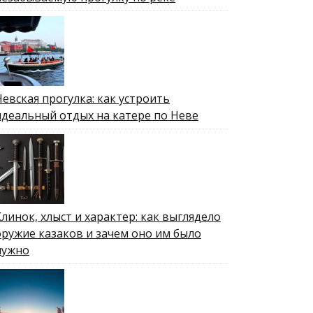
Невская прогулка: как устроить
идеальный отдых на катере по Неве
Клинок, хлыст и характер: как выглядело
оружие казаков и зачем оно им было
нужно