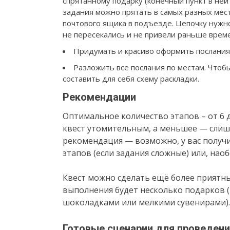
спрятанному подарку (конечный пункт в ней
задания можно прятать в самых разных мес
почтового ящика в подъезде. Цепочку нужн
не пересекались и не привели раньше време
Придумать и красиво оформить послания-
Разложить все послания по местам. Чтоб
составить для себя схему раскладки.
Рекомендации
Оптимальное количество этапов – от 6 
квест утомительным, а меньшее — слишк
рекомендация — возможно, у вас получи
этапов (если задания сложные) или, наоб
Квест можно сделать ещё более приятны
выполнения будет несколько подарков (
шоколадками или мелкими сувенирами).
Готовые сценарии для проведени