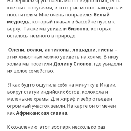
На верхнем ярусе очень много видов
птиц,
есть
клетки с попугаями, в которые можно заходить и
посетителям. Мне очень понравился
белый
медведь,
который плавал в бассейне пузом к
верху. Также мы увидели
бизонов,
которых
осталось немного в природе.
Олени, волки, антилопы, лошадки, гиены
–
этих животных можно увидеть на холме. В низу
холма мы посетили
Долину Слонов
, где увидели
их целое семейство.
Я как будто ощутила себя на минутку в Индии,
вокруг статуи индийских богов, колокола и
маленькие храмы. Для жираф и зебр отведен
огромный участок земли. На карте он отмечен
как
Африканская савана
.
К сожалению, этот зоопарк несколько раз