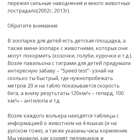
пережил сильные наводнения и много животных
пострадало(2002г, 2013г).
Обратите внимание
В зоопарке для детей есть детская площадка, а
также мини-зоопарк с животними, которых они
могут покормить (козочки, голуби, курочки и т.д.).
Возле павильона с тиграми для детей придумали
интересную забаву – “Speed test”- узнай на
сколько ты быстрый, где нужнопробежать
метров 20 и на табло показывается скорость
бега, а внизу резутьтаты 120км/ч – гепард, 100
км/ч – антилопа и тд.
Возле каждого вольера находятся таблицы с
информацией о животном на 4 языках (и на
русском тоже), а также указаны часы кормления.
Мы увидели, как кормят пелликанов и