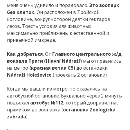
меня очень удивило и порадовало.
Это зоопарк
без клеток.
Он расположен в Тройской
котловине, вокруг которой деятки гектаров
лесов. Тоесть условия для животных
максимально приближены к естественной и
привычной им среде.
Как добраться
. От
Главного центрального ж/д
вокзала Праги (Hlavní Nádraží)
мы отправились
на метро
(красная ветка С5)
до остановки
Nádraží Holešovice
(проехать 2 остановки).
Когда мы вышли из метро, то оказались на
автобусной остановке. Буквально через 2 минуты
подъехал
автобус №112
, который доправил нас
прямиком до зоопарка (
остановка Zoologická
zahrada
).