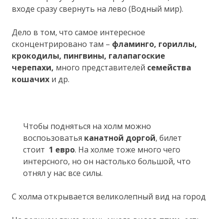
входе сразу свернуть на лево (Водный мир).
Дело в том, что самое интересное
сконцентрировано там –
фламинго, гориллы,
крокодилы, пингвины, галапагоские
черепахи,
много представителей
семейства
кошачих
и др.
Чтобы подняться на холм можно
воспоьзоватья
канатной доргой
, билет
стоит
1 евро
. На холме тоже много чего
интерсного, но он настолько большой, что
отнял у нас все силы.
С холма открывается великолепный вид на город