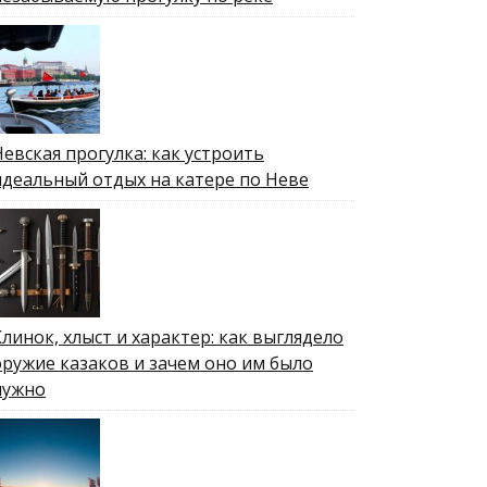
Невская прогулка: как устроить
идеальный отдых на катере по Неве
Клинок, хлыст и характер: как выглядело
оружие казаков и зачем оно им было
нужно