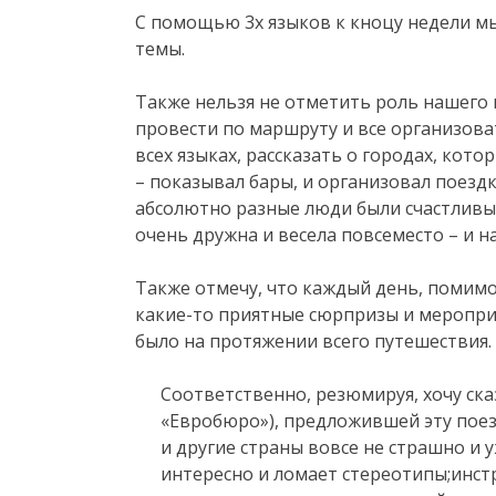
С помощью 3х языков к кноцу недели м
темы.
Также нельзя не отметить роль нашего и
провести по маршруту и все организова
всех языках, рассказать о городах, кот
– показывал бары, и организовал поездку 
абсолютно разные люди были счастливы
очень дружна и весела повсеместо – и н
Также отмечу, что каждый день, помимо
какие-то приятные сюрпризы и мероприя
было на протяжении всего путешествия.
Соответственно, резюмируя, хочу ска
«Евробюро»), предложившей эту поезд
и другие страны вовсе не страшно и 
интересно и ломает стереотипы;инст