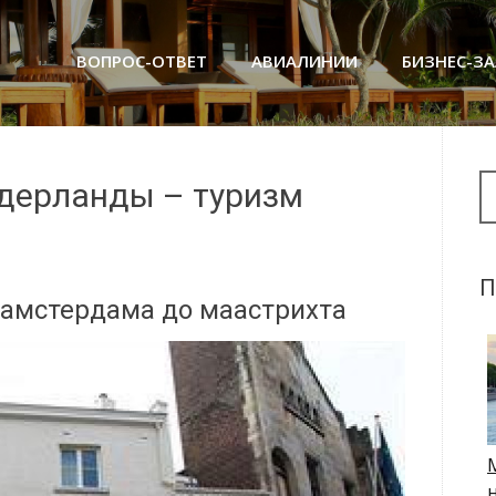
ВОПРОС-ОТВЕТ
АВИАЛИНИИ
БИЗНЕС-З
Se
идерланды – туризм
П
 амстердама до маастрихта