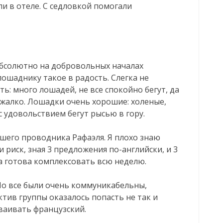
и в отеле. С седловкой помогали
абсолютно на добровольных началах
шаднику такое в радость. Слегка не
ть: много лошадей, не все спокойно бегут, да
х жалко. Лошадки очень хорошие: холеные,
с удовольствием бегут рысью в гору.
шего проводника Рафаэля. Я плохо знаю
и риск, зная 3 предложения по-английски, и 3
ла готова комплексовать всю неделю.
Но все были очень коммуникабельны,
тив группы оказалось попасть не так и
ваивать французский.