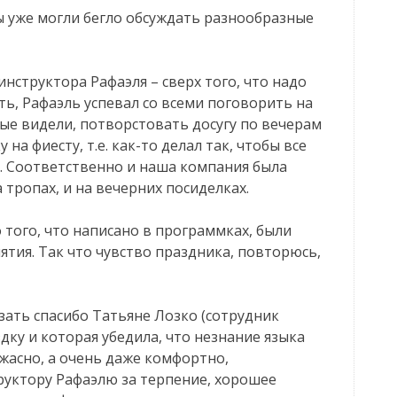
ы уже могли бегло обсуждать разнообразные
нструктора Рафаэля – сверх того, что надо
ть, Рафаэль успевал со всеми поговорить на
орые видели, потворстовать досугу по вечерам
на фиесту, т.е. как-то делал так, чтобы все
. Соответственно и наша компания была
а тропах, и на вечерних посиделках.
 того, что написано в программках, были
тия. Так что чувство праздника, повторюсь,
зать спасибо Татьяне Лозко (сотрудник
ку и которая убедила, что незнание языка
ужасно, а очень даже комфортно,
руктору Рафаэлю за терпение, хорошее