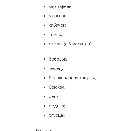
картофель;
морковь;
кабачок;
тыква;
свёкла (с 6 месяцев);
бобовые;
перец;
белокочанная капуста;
брюква;
репа;
редька;
огурцы;
Мясные