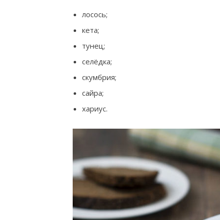
лосось;
кета;
тунец;
селёдка;
скумбрия;
сайра;
хариус.