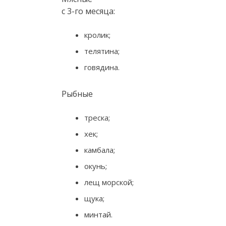
с 3-го месяца:
кролик;
телятина;
говядина.
Рыбные
треска;
хек;
камбала;
окунь;
лещ морской;
щука;
минтай.