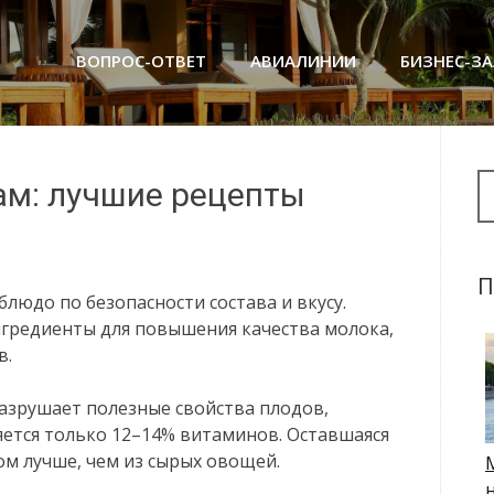
ВОПРОС-ОТВЕТ
АВИАЛИНИИ
БИЗНЕС-З
Se
м: лучшие рецепты
П
людо по безопасности состава и вкусу.
гредиенты для повышения качества молока,
в.
азрушает полезные свойства плодов,
яется только 12–14% витаминов. Оставшаяся
ом лучше, чем из сырых овощей.