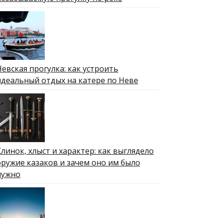
Невская прогулка: как устроить
идеальный отдых на катере по Неве
Клинок, хлыст и характер: как выглядело
оружие казаков и зачем оно им было
нужно