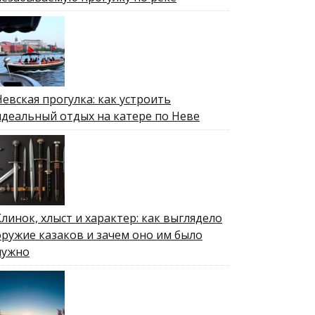
Невская прогулка: как устроить
идеальный отдых на катере по Неве
Клинок, хлыст и характер: как выглядело
оружие казаков и зачем оно им было
нужно