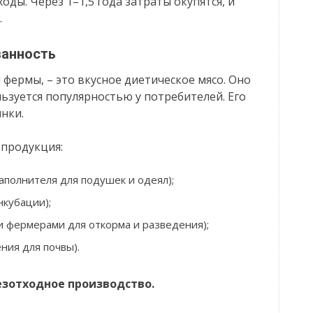
оды. Через 1–1,5 года затраты окупятся, и
.
ванность
фермы, – это вкусное диетическое мясо. Оно
льзуется популярностью у потребителей. Его
нки.
 продукция:
наполнителя для подушек и одеял);
нкубации);
 фермерами для откорма и разведения);
ния для почвы).
езотходное производство.