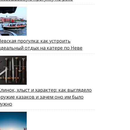
Невская прогулка: как устроить
идеальный отдых на катере по Неве
Клинок, хлыст и характер: как выглядело
оружие казаков и зачем оно им было
нужно