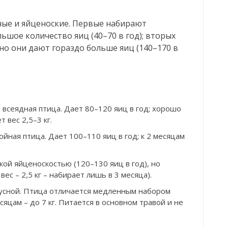
сные и яйценоские. Первые набирают
льшое количество яиц (40–70 в год); вторых
но они дают гораздо больше яиц (140–170 в
и всеядная птица. Дает 80–120 яиц в год; хорошо
 вес 2,5–3 кг.
ойная птица. Дает 100–110 яиц в год; к 2 месяцам
кой яйценоскостью (120–130 яиц в год), но
с – 2,5 кг – набирает лишь в 3 месяца).
кусной. Птица отличается медленным набором
месяцам – до 7 кг. Питается в основном травой и не