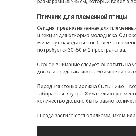
размерами 35×45 см, который ведет в во
Птичник для племенной птицы
Секция, предназначенная для племенных
и секция для откорма молодняка. Однако
м 2 могут находиться не более 2 племенн
потребуется 30–50 м 2 пространства.
Особое внимание следует обратить на у
досок и представляют собой ящики разм
Передняя стенка должна быть ниже – все
забираться внутрь. Желательно размести
количество должно быть равно количест
Гнезда застилаются опилками, мхом или