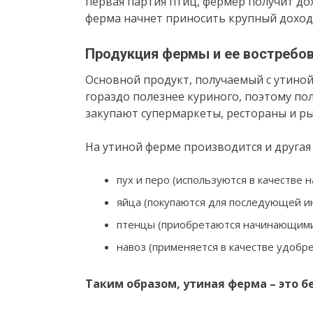
первая партия птиц, фермер получит дох
ферма начнет приносить крупный доход
Продукция фермы и ее востребо
Основной продукт, получаемый с утиной 
гораздо полезнее куриного, поэтому по
закупают супермаркеты, рестораны и ры
На утиной ферме производится и другая
пух и перо (используются в качестве 
яйца (покупаются для последующей и
птенцы (приобретаются начинающими
навоз (применяется в качестве удобре
Таким образом, утиная ферма – это б