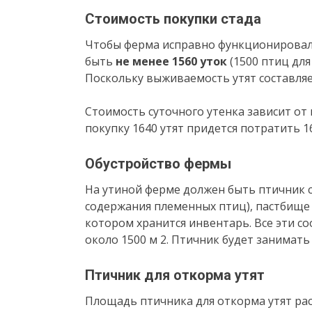
Стоимость покупки стада
Чтобы ферма исправно функционировала
быть
не менее 1560 уток
(1500 птиц для
Поскольку выживаемость утят составляет
Стоимость суточного утенка зависит от 
покупку 1640 утят придется потратить 16
Обустройство фермы
На утиной ферме должен быть птичник с
содержания племенных птиц), пастбище 
котором хранится инвентарь. Все эти с
около 1500 м 2. Птичник будет занимать 7
Птичник для откорма утят
Площадь птичника для откорма утят расс