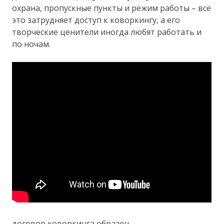
охрана, пропускные пункты и режим работы – все
это затрудняет доступ к коворкингу, а его
творческие ценители иногда любят работать и
по ночам.
договор коворкинга образец