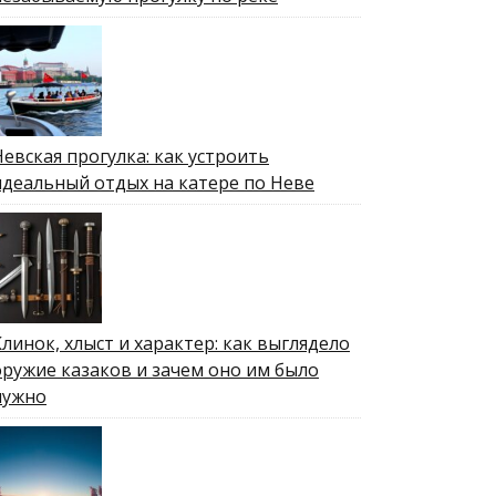
Невская прогулка: как устроить
идеальный отдых на катере по Неве
Клинок, хлыст и характер: как выглядело
оружие казаков и зачем оно им было
нужно