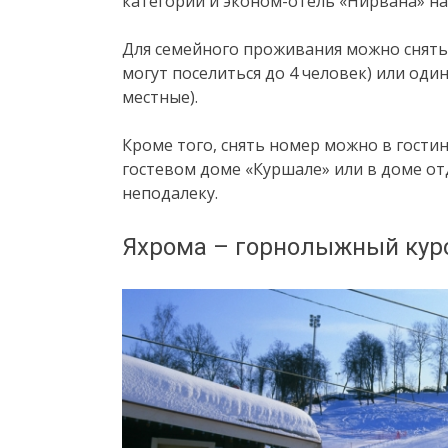
категорий и эконом-отель «Нирвана» на 
Для семейного проживания можно снять 
могут поселиться до 4 человек) или оди
местные).
Кроме того, снять номер можно в гостин
гостевом доме «Куршале» или в доме о
неподалеку.
Яхрома – горнолыжный кур