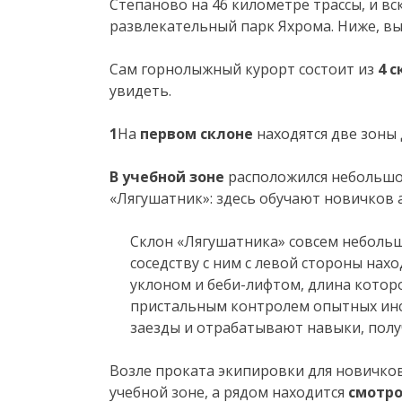
Степаново на 46 километре трассы, и вс
развлекательный парк Яхрома. Ниже, вы
Сам горнолыжный курорт состоит из
4 
увидеть.
1
На
первом склоне
находятся две зоны 
В учебной зоне
расположился небольшо
«Лягушатник»: здесь обучают новичков 
Склон «Лягушатника» совсем небольшо
соседству с ним с левой стороны нахо
уклоном и беби-лифтом, длина которо
пристальным контролем опытных ин
заезды и отрабатывают навыки, полу
Возле проката экипировки для новичков
учебной зоне, а рядом находится
смотр