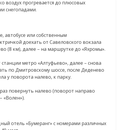
дко воздух прогревается до плюсовых
ми снегопадами.
е, автобусе или собственным
ектричкой доехать от Савеловского вокзала
во (8 км), далее – на маршрутке до «Яхромы».
 станции метро «Алтуфьево», далее – снова
ать по Дмитровскому шоссе, после Деденево
ела у поворота налево, к парку.
 раз повернуть налево (поворот направо
 «Волен»).
дный отель «Бумеранг» с номерами различных