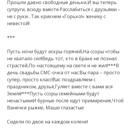
Прошли давно свободные деньки,И вы теперь
супруги, всюду вместе.Расслабиться с друзьями –
не с руки…Так крикнем «Горько!» жениху с
невестой!
***
Пусть ночи будут искры горячей,На ссоры чтобы
не хватало сил!Ведь тот, кто в браке не познал
страстей,По-настоящему на свете и не жил!***В
день свадьбы СМС-очка от нас:Вы пара – просто
супер, просто класс!Вас поздравляем с
праздником, друзья,Гуляет вместе с вами вся
Земля!***Пусть ссоры семейными будут
нечастымиИ бурные после идут примирения,Чтоб
Ванечки рыжие, Маши глазастые
Сидели по двое на каждом колене!