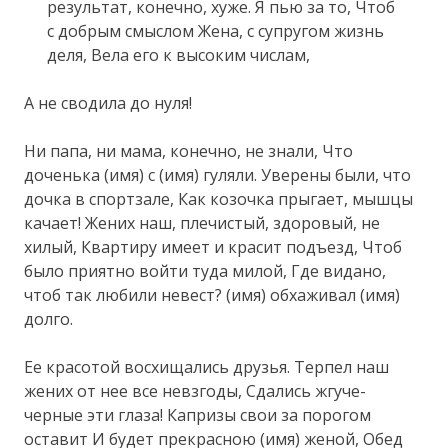
результат, конечно, хуже. Я пью за то, Чтоб
с добрым смыслом Жена, с супругом жизнь
деля, Вела его к высоким числам,
А не сводила до нуля!
Ни папа, ни мама, конечно, не знали, Что
доченька (имя) с (имя) гуляли. Уверены были, что
дочка в спортзале, Как козочка прыгает, мышцы
качает! Жених наш, плечистый, здоровый, не
хилый, Квартиру имеет и красит подъезд, Чтоб
было приятно войти туда милой, Где видано,
чтоб так любили невест? (имя) обхаживал (имя)
долго.
Ее красотой восхищались друзья. Терпел наш
жених от нее все невзгоды, Сдались жгуче-
черные эти глаза! Капризы свои за порогом
оставит И будет прекрасною (имя) женой, Обед