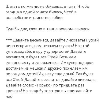
Шагать по жизни, не сбиваясь, в такт, Чтобы
сердца в одной сонате бились, Чтоб в
волшебстве и таинстве любви
Судьбы две, словно в танце вечном, слились.
*** Давайте веселится, давайте ликовать! Пускай
вино искрится, нам незачем скучать! На этой
суперсвадьбе, в кругу супергостей Давайте
веселится, и будет все О’кей! Возьмем
суперневесту и супержениха, Им суперподарки
достанем из мешка! И дружно пожелаем им
полон дом детей! Ах, нету еще дома? Так будет
все О’кей! Давайте веселится, давайте ликовать,
Давайте слово: «Горько» по тридцать раз
кричать! На свадьбу золотую вы приглашайте
нас!