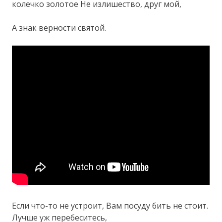
колечко золотое Не излишество, друг мой,
А знак верности святой.
Если что-то не устроит, Вам посуду бить не стоит.
Лучше уж перебеситесь,