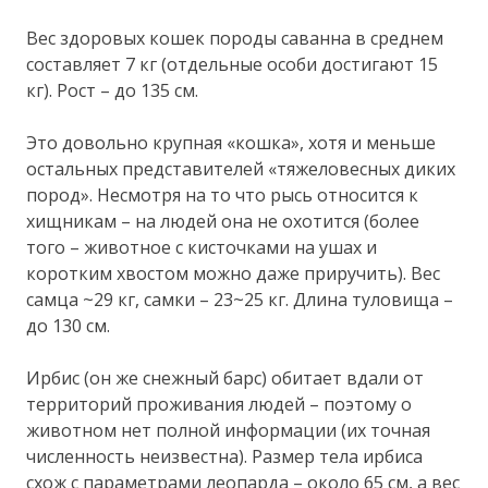
Вес здоровых кошек породы саванна в среднем
составляет 7 кг (отдельные особи достигают 15
кг). Рост – до 135 см.
Это довольно крупная «кошка», хотя и меньше
остальных представителей «тяжеловесных диких
пород». Несмотря на то что рысь относится к
хищникам – на людей она не охотится (более
того – животное с кисточками на ушах и
коротким хвостом можно даже приручить). Вес
самца ~29 кг, самки – 23~25 кг. Длина туловища –
до 130 см.
Ирбис (он же снежный барс) обитает вдали от
территорий проживания людей – поэтому о
животном нет полной информации (их точная
численность неизвестна). Размер тела ирбиса
схож с параметрами леопарда – около 65 см, а вес