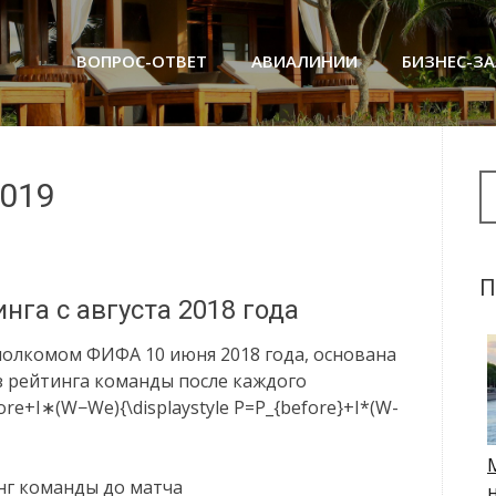
ВОПРОС-ОТВЕТ
АВИАЛИНИИ
БИЗНЕС-З
Se
2019
П
га с августа 2018 года
полкомом ФИФА 10 июня 2018 года, основана
з рейтинга команды после каждого
e+I∗(W−We){\displaystyle P=P_{before}+I*(W-
тинг команды до матча