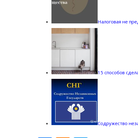
Налоговая не пр
15 способов сдел
Содружество неза