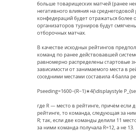
больше товарищеских матчей (ранее не
негативного влияния на среднегодовой р
конфедераций будет отражаться более о
организаторов турниров будут смягчены
отборочных матчах.
В качестве исходных рейтингов предпо
команд по ранее действовавшей систем
равномерно распределены стартовые зна
зависимости от занимаемого места в рей
соседними местами составила 4 балла ре
Pseeding=1600−(R−1)∗4{\displaystyle P_{se
где R — место в рейтинге, причём если 
рейтинге, то команда, следующая за ни
R; так, если две команды делили 11 мест
за ними команда получала R=12, а не 13.