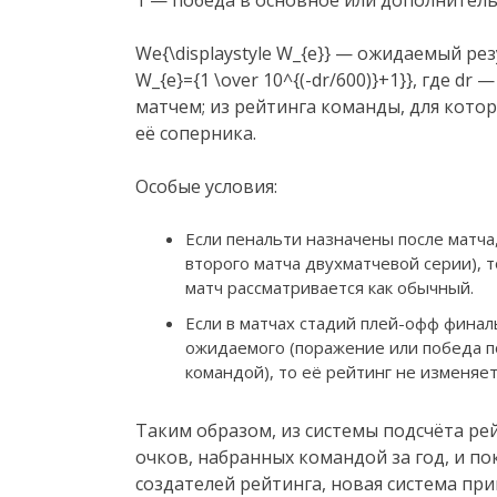
We{\displaystyle W_{e}} — ожидаемый рез
W_{e}={1 \over 10^{(-dr/600)}+1}}, где d
матчем; из рейтинга команды, для кото
её соперника.
Особые условия:
Если пенальти назначены после матча,
второго матча двухматчевой серии), 
матч рассматривается как обычный.
Если в матчах стадий плей-офф фина
ожидаемого (поражение или победа п
командой), то её рейтинг не изменяет
Таким образом, из системы подсчёта ре
очков, набранных командой за год, и п
создателей рейтинга, новая система пр