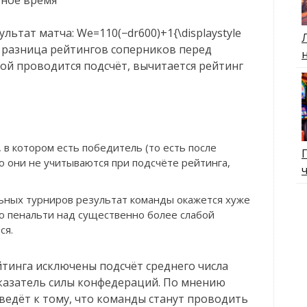
ультат матча: We=110(−dr600)+1{\displaystyle
r — разница рейтингов соперников перед
рой проводится подсчёт, вычитается рейтинг
 в котором есть победитель (то есть после
то они не учитываются при подсчёте рейтинга,
льных турниров результат команды окажется хуже
о пенальти над существенно более слабой
ся.
йтинга исключены подсчёт среднего числа
оказатель силы конфедераций. По мнению
иведёт к тому, что команды станут проводить