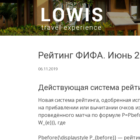
SKIP TO CONTENT
Рейтинг ФИФА. Июнь 
06.11.2019
Действующая система рейтин
Новая система рейтинга, одобренная ис
на прибавлении или вычитании очков и
проведённого матча по формуле P=Pbefor
W_{e})}, где
Pbefore{\displaystyle P_{before}} — рей