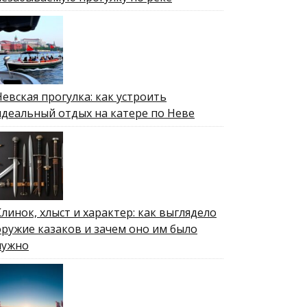
Невская прогулка: как устроить
идеальный отдых на катере по Неве
Клинок, хлыст и характер: как выглядело
оружие казаков и зачем оно им было
нужно