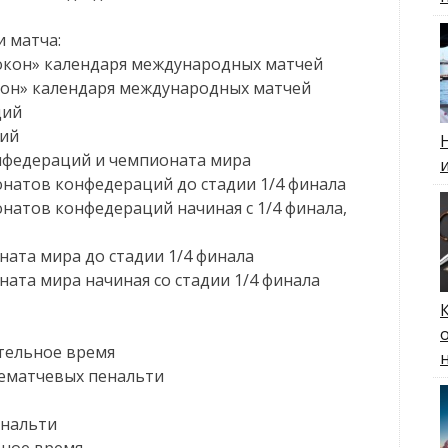
и матча:
окон» календаря международных матчей
кон» календаря международных матчей
ций
ций
нфедераций и чемпионата мира
натов конфедераций до стадии 1/4 финала
натов конфедераций начиная с 1/4 финала,
ата мира до стадии 1/4 финала
ата мира начиная со стадии 1/4 финала
тельное время
лематчевых пенальти
енальти
ьное время