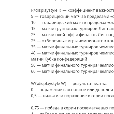
I{\displaystyle I} — коэффициент важност
5 — товарищеский матч за пределами «
10 — товарищеский матч в пределах «о
15 — матчи групповых турниров Лиг на
25 — матчи плей-офф и финалов Лиг на
25 — отборочные игры чемпионатов ко
35 — матчи финальных турниров чемпио
40 — матчи финальных турниров чемпио
матчи Кубка конфедераций
50 — матчи финального турнира чемпион
60 — матчи финального турнира чемпион
W{\displaystyle W} — результат матча:
0 — поражение в основное или дополни
0,5 — ничья или поражение в серии пос
0,75 — победа в серии послематчевых п
1 — победа в основное или дополнител