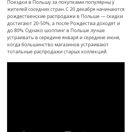
Поездки в Польшу за покупками популярны у
жителей соседних стран. С 20 декабря начинаются
рождественские распродажи в Польше — скидки
достигают 20-50%, а после Рождества доходят и
до 80%. Однако шоппинг в Польше лучше
устраивать в середине января и середине июня,
когда большинство магазинов устраивают
тотальные распродажи старых коллекций.