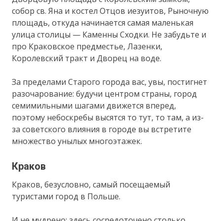
собор св. Яна и костел Отцов иезуитов, Рыночную
площадь, откуда начинается самая маленькая
улица столицы — Каменны Сходки. Не забудьте и
про Краковское предместье, Лазенки,
Королевский тракт и Дворец на воде.
За пределами Старого города вас, увы, постигнет
разочарование: будучи центром страны, город
семимильными шагами движется вперед,
поэтому небоскребы высятся то тут, то там, а из-
за советского влияния в городе вы встретите
множество унылых многоэтажек.
Краков
Краков, безусловно, самый посещаемый
туристами город в Польше.
И не мудрено: здесь сосредоточено столько