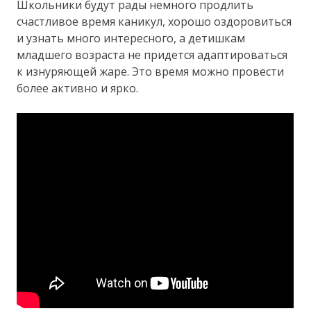
Школьники будут рады немного продлить
счастливое время каникул, хорошо оздоровиться
и узнать много интересного, а детишкам
младшего возраста не придется адаптироваться
к изнуряющей жаре. Это время можно провести
более активно и ярко.