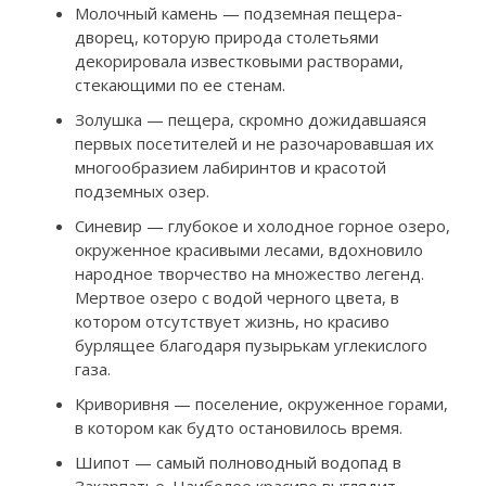
Молочный камень — подземная пещера-
дворец, которую природа столетьями
декорировала известковыми растворами,
стекающими по ее стенам.
Золушка — пещера, скромно дожидавшаяся
первых посетителей и не разочаровавшая их
многообразием лабиринтов и красотой
подземных озер.
Синевир — глубокое и холодное горное озеро,
окруженное красивыми лесами, вдохновило
народное творчество на множество легенд.
Мертвое озеро с водой черного цвета, в
котором отсутствует жизнь, но красиво
бурлящее благодаря пузырькам углекислого
газа.
Криворивня — поселение, окруженное горами,
в котором как будто остановилось время.
Шипот — самый полноводный водопад в
Закарпатье. Наиболее красиво выглядит