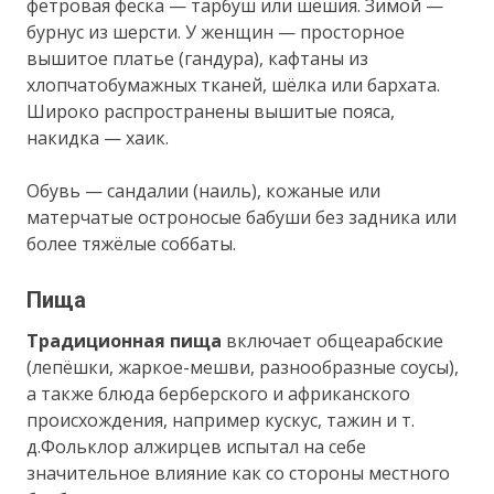
фетровая феска — тарбуш или шешия. Зимой —
бурнус из шерсти. У женщин — просторное
вышитое платье (гандура), кафтаны из
хлопчатобумажных тканей, шёлка или бархата.
Широко распространены вышитые пояса,
накидка — хаик.
Обувь — сандалии (наиль), кожаные или
матерчатые остроносые бабуши без задника или
более тяжёлые соббаты.
Пища
Традиционная пища
включает общеарабские
(лепёшки, жаркое-мешви, разнообразные соусы),
а также блюда берберского и африканского
происхождения, например кускус, тажин и т.
д.Фольклор алжирцев испытал на себе
значительное влияние как со стороны местного