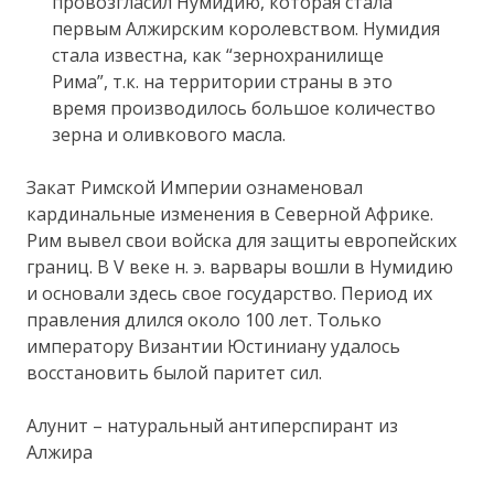
провозгласил Нумидию, которая стала
первым Алжирским королевством. Нумидия
стала известна, как “зернохранилище
Рима”, т.к. на территории страны в это
время производилось большое количество
зерна и оливкового масла.
Закат Римской Империи ознаменовал
кардинальные изменения в Северной Африке.
Рим вывел свои войска для защиты европейских
границ. В V веке н. э. варвары вошли в Нумидию
и основали здесь свое государство. Период их
правления длился около 100 лет. Только
императору Византии Юстиниану удалось
восстановить былой паритет сил.
Алунит – натуральный антиперспирант из
Алжира